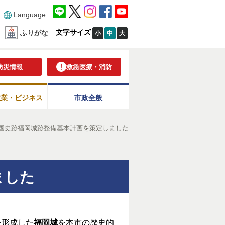
Language
文字サイズ
ふりがな
小
中
大
防災情報
救急医療・消防
産業・ビジネス
市政全般
国史跡福岡城跡整備基本計画を策定しました
ました
を形成した
福岡城
を本市の歴史的