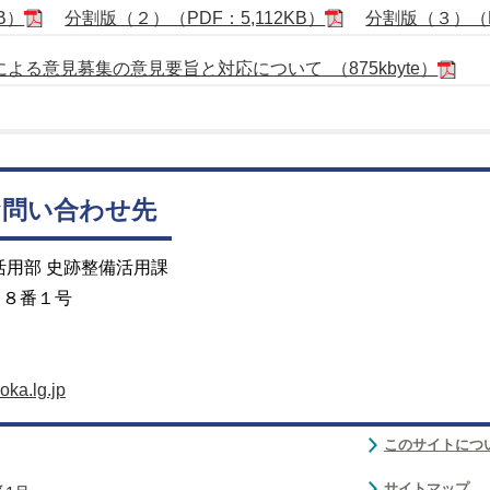
B）
分割版（２）（PDF：5,112KB）
分割版（３）（PD
る意見募集の意見要旨と対応について （875kbyte）
お問い合わせ先
活用部 史跡整備活用課
目８番１号
oka.lg.jp
このサイトにつ
サイトマップ