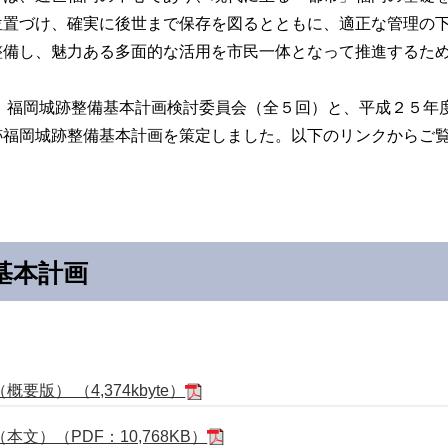
位置づけ、確実に後世まで保存を図るとともに、適正な管理の
整備し、魅力ある多面的な活用を市民一体となって推進するた
て、福岡城跡整備基本計画検討委員会（全５回）と、平成２５年
跡福岡城跡整備基本計画を策定しました。以下のリンクからご
基本計画
版） （4,374kbyte）
文）（PDF：10,768KB）