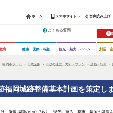
ホーム
スマホサイトへ
音声読み上げ
よくある質問
教育
健康・医療・
福祉
観光・魅力・
イベント
創業・
福岡市ホーム
＞
市政全般
＞
市政の運営、方針・プラン
＞
計画・指針
＞
跡福岡城跡整備基本計画を策定し
」
は、近世福岡の中心であり、現代に至る「都市」福岡の基礎