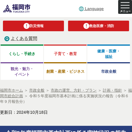
Language
防災情報
救急医療・消防
よくある質問
健康・医療・
くらし・手続き
子育て・教育
福祉
観光・魅力・
創業・産業・ビジネス
市政全般
イベント
福岡市ホーム
＞
市政全般
＞
市政の運営、方針・プラン
＞
計画・指針
＞
福
岡市総合計画
＞
令和５年度福岡市基本計画に係る実施状況の報告（令和６
年９月報告分）
更新日：2024年10月18日