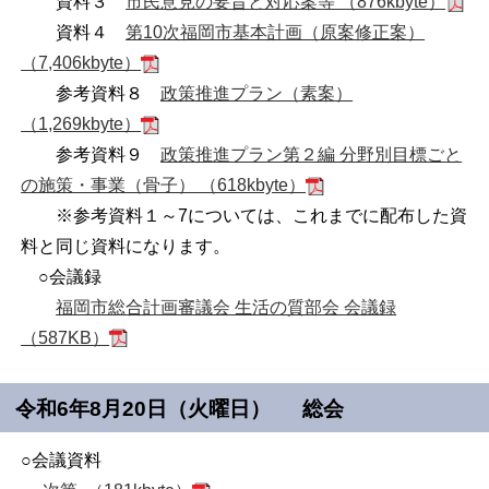
資料３
市民意見の要旨と対応案等 （876kbyte）
資料４
第10次福岡市基本計画（原案修正案）
（7,406kbyte）
参考資料８
政策推進プラン（素案）
（1,269kbyte）
参考資料９
政策推進プラン第２編 分野別目標ごと
の施策・事業（骨子） （618kbyte）
※参考資料１～7については、これまでに配布した資
料と同じ資料になります。
○会議録
福岡市総合計画審議会 生活の質部会 会議録
（587KB）
令和6年8月20日（火曜日） 総会
○会議資料