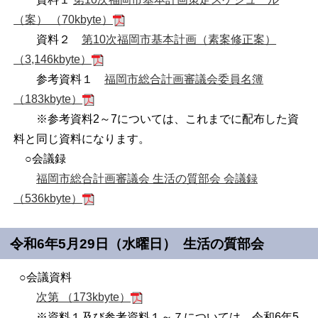
（案） （70kbyte）
資料２
第
10
次福岡市基本計画（素案修正案）
（3,146kbyte）
参考資料１
福岡市総合計画審議会委員名簿
（183kbyte）
※参考資料2～7については、これまでに配布した資
料と同じ資料になります。
○会議録
福岡市総合計画審議会 生活の質部会 会議録
（536kbyte）
令和6年5月29日（水曜日） 生活の質部会
○会議資料
次第 （173kbyte）
※資料１及び参考資料１～７については、令和6年5