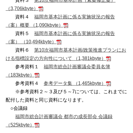
資料３
第
10
次福岡市基本計画（素案修正案）
（3,706kbyte）
資料４
福岡市基本計画に係る実施状況の報告
（案）概要 （1,090kbyte）
資料５
福岡市基本計画に係る実施状況の報告
（案） （10,494kbyte）
資料６
第
10
次福岡市基本計画
/
政策推進プランにお
ける指標設定の方向性について （1,381kbyte）
参考資料１
福岡市総合計画審議会委員名簿
（183kbyte）
参考資料４
参考データ集 （1,465kbyte）
※参考資料２～３及び５～7については、これまでに
配付した資料と同じ資料になります。
○会議録
福岡市総合計画審議会 都市の成長部会 会議録
（525kbyte）