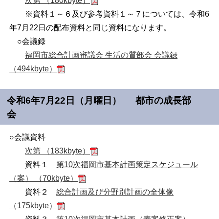
次第 （180kbyte）
※資料１～６及び参考資料１～７については、令和6
年7月22日の配布資料と同じ資料になります。
○会議録
福岡市総合計画審議会 生活の質部会 会議録
（494kbyte）
令和6年7月22日（月曜日） 都市の成長部
会
○会議資料
次第 （183kbyte）
資料１
第
10
次福岡市基本計画策定スケジュール
（案） （70kbyte）
資料２
総合計画及び分野別計画の全体像
（175kbyte）