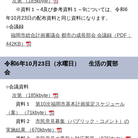
次第 （185kbyte）
※資料１～4及び参考資料１～9については、令和6
年10月23日の配布資料と同じ資料になります。
○会議録
福岡市総合計画審議会 都市の成長部会 会議録（PDF：
442KB）
令和6年10月23日（水曜日） 生活の質部
会
○会議資料
次第 （185kbyte）
資料１
第10次福岡市基本計画策定スケジュール
（案） （71kbyte）
資料２
市民意見募集（パブリック・コメント）の
実施結果 （670kbyte）