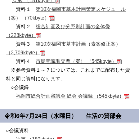
次第 （181kbyte）
資料１
第
10
次福岡市基本計画策定スケジュール
（案） （70kbyte）
資料２
総合計画及び分野別計画の全体像
（223kbyte）
資料３
第
10
次福岡市基本計画（素案修正案）
（3,709kbyte）
資料４
市民意識調査票（案） （545kbyte）
※参考資料１～７については、これまでに配布した資
料と同じ資料になります。
○会議録
福岡市総合計画審議会 総会 会議録 （545kbyte）
令和6年7月24日（水曜日） 生活の質部会
○会議資料