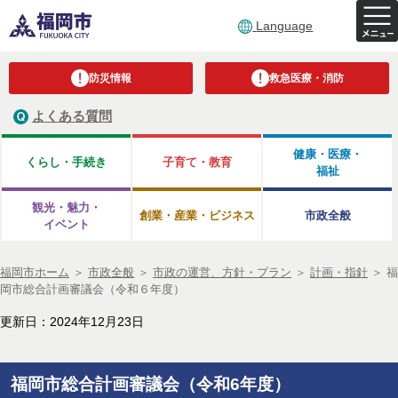
Language
防災情報
救急医療・消防
よくある質問
健康・医療・
くらし・手続き
子育て・教育
福祉
観光・魅力・
創業・産業・ビジネス
市政全般
イベント
福岡市ホーム
＞
市政全般
＞
市政の運営、方針・プラン
＞
計画・指針
＞
福
岡市総合計画審議会（令和６年度）
更新日：2024年12月23日
福岡市総合計画審議会（令和6年度）