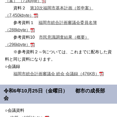
（案） （71kbyte）
資料２
第10次福岡市基本計画（答申案）
（7,450kbyte）
参考資料１
福岡市総合計画審議会委員名簿
（288kbyte）
参考資料10
市民意識調査結果（概要）
（296kbyte）
※参考資料２～9については、これまでに配布した資
料と同じ資料になります。
○会議録
福岡市総合計画審議会 総会 会議録（476KB）
令和6年10月25日（金曜日） 都市の成長部
会
○会議資料