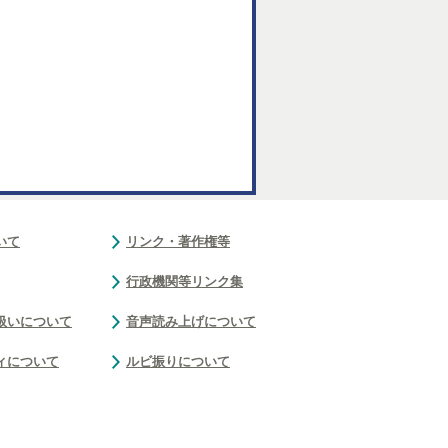
いて
リンク・著作権等
行政機関等リンク集
扱いについて
音声読み上げについて
ィについて
ルビ振りについて