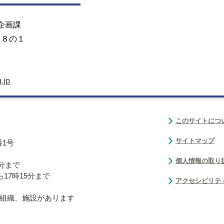
企画課
目８の１
.jp
このサイトにつ
サイトマップ
番1号
個人情報の取り
0分まで
17時15分まで
アクセシビリテ
組織、施設があります