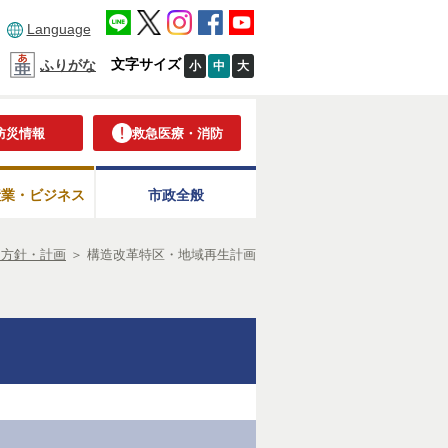
Language
文字サイズ
ふりがな
小
中
大
防災情報
救急医療・消防
産業・ビジネス
市政全般
・方針・計画
＞
構造改革特区・地域再生計画