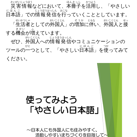
さいがいじょうほう
ほんさっし
かつよう
災害情報
などにおいて、
本冊子
を
活用
し、「やさしい
にほんご
じょうほうはっしん
おこな
日本語
」での
情報発信
を
行
っていくこととしています。
せいかつしゃ
がいこくじん
ぞうか
ともな
がいこくじん
せっ
「
生活者
としての
外国人
」の
増加
に
伴
い、
外国人
と
接
きかい
ふ
する
機会
が
増
えています。
がいこくじん
じょうほうはっしん
ぜひ、
外国人
への
情報発信
やコミュニケーションの
ひと
にほんご
つか
ツールの
一
つとして、「やさしい
日本語
」を
使
ってみて
ください。