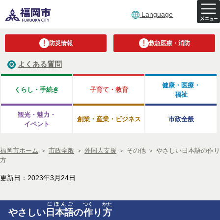
Language
防災情報
救急医療・消防
よくある質問
健康・医療・
くらし・手続き
子育て・教育
福祉
観光・魅力・
創業・産業・ビジネス
市政全般
イベント
福岡市ホーム
＞
市政全般
＞
外国人支援
＞
その他
＞
やさしい日本語の作り
方
更新日：2023年3月24日
にほんご
つく
かた
やさしい
日本語
の
作
り
方