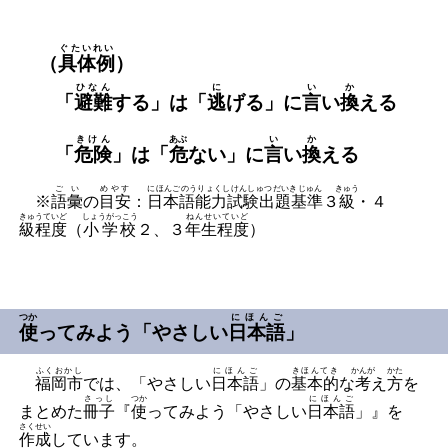
ぐたいれい
（
具体例
）
ひなん
に
い
か
「
避難
する」は「
逃
げる」に
言
い
換
える
きけん
あぶ
い
か
「
危険
」は「
危
ない」に
言
い
換
える
ごい
めやす
にほんごのうりょくしけんしゅつだいきじゅん
きゅう
※
語彙
の
目安
：
日本語能力試験出題基準
３
級
・４
きゅうていど
しょうがっこう
ねんせいていど
級程度
（
小学校
２、３
年生程度
）
つか
にほんご
使
ってみよう「やさしい
日本語
」
ふくおかし
にほんご
きほんてき
かんが
かた
福岡市
では、「やさしい
日本語
」の
基本的
な
考
え
方
を
さっし
つか
にほんご
まとめた
冊子
『
使
ってみよう「やさしい
日本語
」』を
さくせい
作成
しています。