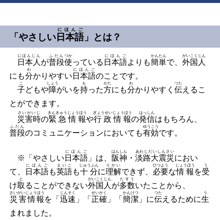
にほんご
「やさしい
日本語
」とは？
にほんじん
ふだん
つか
にほんご
かんたん
がいこくじん
日本人
が
普段
使
っている
日本語
よりも
簡単
で、
外国人
わ
にほんご
にも
分
かりやすい
日本語
のことです。
こ
しょう
も
かた
わ
つた
子
どもや
障
がいを
持
った
方
にも
分
かりやすく
伝
えるこ
とができます。
さいがいじ
きんきゅうじょうほう
ぎょうせいじょうほう
はっしん
災害時
の
緊急情報
や
行政情報
の
発信
はもちろん、
ふだん
ゆうこう
普段
のコミュニケーションにおいても
有効
です。
にほんご
はんしん
あわじだいしんさい
※「やさしい
日本語
」は、
阪神
・
淡路大震災
におい
にほんご
えいご
じゅうぶん
りかい
ひつよう
じょうほう
う
て、
日本語
も
英語
も
十分
に
理解
できず、
必要
な
情報
を
受
と
がいこくじん
たすう
け
取
ることができない
外国人
が
多数
いたことから、
さいがいじょうほう
じんそく
せいかく
かんけつ
つた
う
災害情報
を「
迅速
」「
正確
」「
簡潔
」に
伝
えるために
生
まれました。