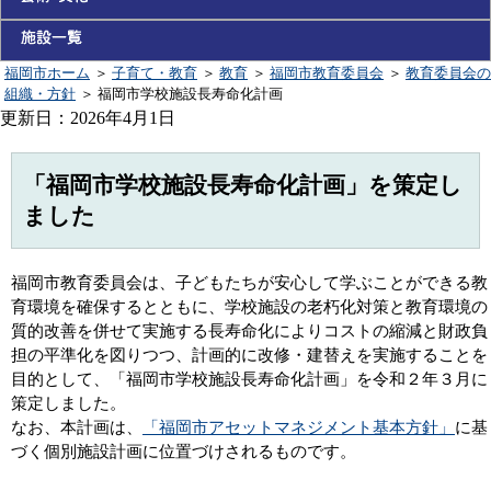
福岡市ホーム
＞
子育て・教育
＞
教育
＞
福岡市教育委員会
＞
教育委員会の
組織・方針
＞
福岡市学校施設長寿命化計画
更新日：2026年4月1日
「福岡市学校施設長寿命化計画」を策定し
ました
福岡市教育委員会は、子どもたちが安心して学ぶことができる教
育環境を確保するとともに、学校施設の老朽化対策と教育環境の
質的改善を併せて実施する長寿命化によりコストの縮減と財政負
担の平準化を図りつつ、計画的に改修・建替えを実施することを
目的として、「福岡市学校施設長寿命化計画」を令和２年３月に
策定しました。
なお、本計画は、
「福岡市アセットマネジメント基本方針」
に基
づく個別施設計画に位置づけされるものです。