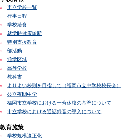
市立学校一覧
行事日程
学校給食
就学時健康診断
特別支援教育
部活動
通学区域
高等学校
教科書
よりよい校則を目指して（福岡市立中学校校長会）
公立夜間中学
福岡市立学校における一斉休校の基準について
市立学校における通話録音の導入について
教育施策
学校規模適正化