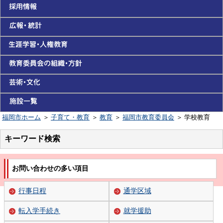
福岡市ホーム
＞
子育て・教育
＞
教育
＞
福岡市教育委員会
＞
学校教育
キーワード検索
お問い合わせの多い項目
行事日程
通学区域
転入学手続き
就学援助