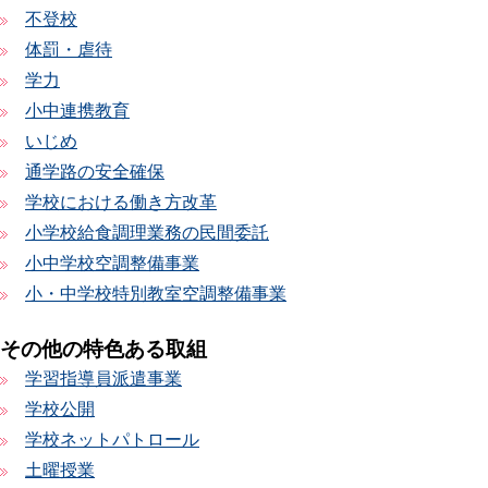
不登校
体罰・虐待
学力
小中連携教育
いじめ
通学路の安全確保
学校における働き方改革
小学校給食調理業務の民間委託
小中学校空調整備事業
小・中学校特別教室空調整備事業
その他の特色ある取組
学習指導員派遣事業
学校公開
学校ネットパトロール
土曜授業