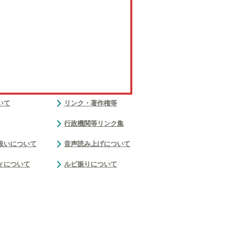
いて
リンク・著作権等
行政機関等リンク集
扱いについて
音声読み上げについて
ィについて
ルビ振りについて