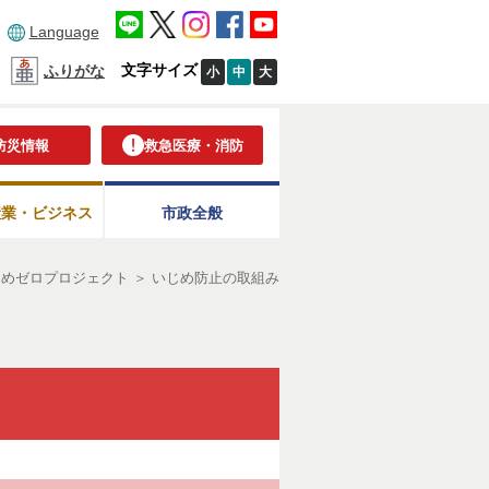
Language
文字サイズ
ふりがな
小
中
大
防災情報
救急医療・消防
産業・ビジネス
市政全般
じめゼロプロジェクト
＞
いじめ防止の取組み