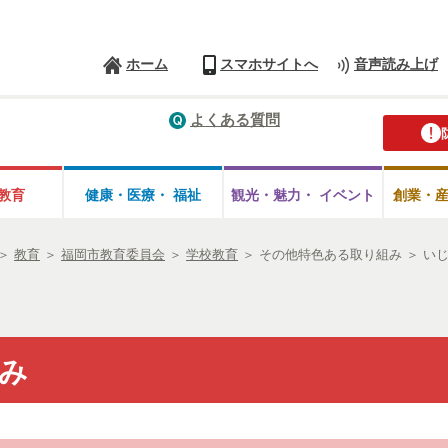
ホーム
スマホサイトへ
音声読み上げ
よくある質問
教育
健康・医療・
福祉
観光・魅力・
イベント
創業・
＞
教育
＞
福岡市教育委員会
＞
学校教育
＞
その他特色ある取り組み
＞
い
み