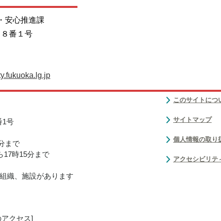
全・安心推進課
目８番１号
.fukuoka.lg.jp
このサイトにつ
サイトマップ
番1号
個人情報の取り
0分まで
17時15分まで
アクセシビリテ
組織、施設があります
のアクセス
]