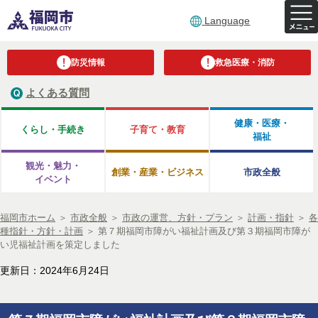
Language
防災情報
救急医療・消防
よくある質問
健康・医療・
くらし・手続き
子育て・教育
福祉
観光・魅力・
創業・産業・ビジネス
市政全般
イベント
福岡市ホーム
＞
市政全般
＞
市政の運営、方針・プラン
＞
計画・指針
＞
各
種指針・方針・計画
＞
第７期福岡市障がい福祉計画及び第３期福岡市障が
い児福祉計画を策定しました
更新日：2024年6月24日