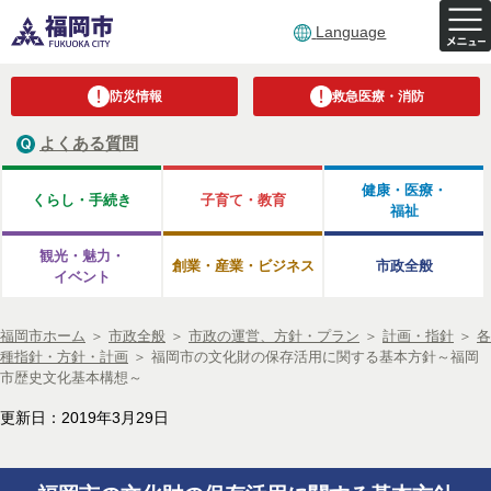
Language
防災情報
救急医療・消防
よくある質問
健康・医療・
くらし・手続き
子育て・教育
福祉
観光・魅力・
創業・産業・ビジネス
市政全般
イベント
福岡市ホーム
＞
市政全般
＞
市政の運営、方針・プラン
＞
計画・指針
＞
各
種指針・方針・計画
＞
福岡市の文化財の保存活用に関する基本方針～福岡
市歴史文化基本構想～
更新日：2019年3月29日