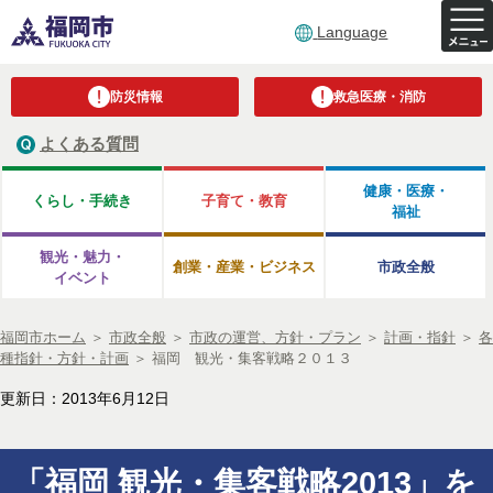
Language
防災情報
救急医療・消防
よくある質問
健康・医療・
くらし・手続き
子育て・教育
福祉
観光・魅力・
創業・産業・ビジネス
市政全般
イベント
福岡市ホーム
＞
市政全般
＞
市政の運営、方針・プラン
＞
計画・指針
＞
各
種指針・方針・計画
＞
福岡 観光・集客戦略２０１３
更新日：2013年6月12日
「福岡 観光・集客戦略2013」を