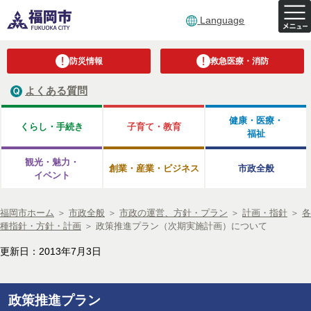
Language
防災情報
救急医療・消防
よくある質問
健康・医療・
くらし・手続き
子育て・教育
福祉
観光・魅力・
創業・産業・ビジネス
市政全般
イベント
福岡市ホーム
＞
市政全般
＞
市政の運営、方針・プラン
＞
計画・指針
＞
各
種指針・方針・計画
＞
政策推進プラン（次期実施計画）について
更新日：2013年7月3日
政策推進プラン