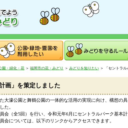
公園・緑化・花
＞
福岡市の花・みどり
＞
みどりを知りたい
＞
「セントラル
計画」を策定しました
た大濠公園と舞鶴公園の一体的な活用の実現に向け、構想の具
した。
員会（全5回）を行い、令和元年6月にセントラルパーク基本
員会については、以下のリンクからアクセスできます。