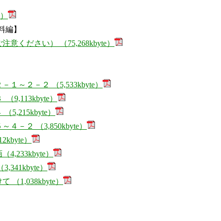
e）
料編】
ださい） （75,268kbyte）
～２－２ （5,533kbyte）
,113kbyte）
,215kbyte）
２ （3,850kbyte）
kbyte）
233kbyte）
341kbyte）
1,038kbyte）