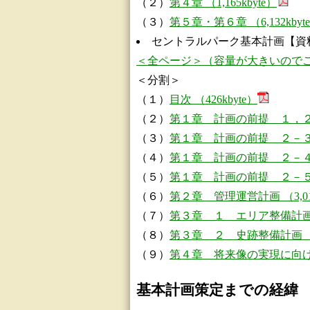
（２）
第４章 （1,165kbyte）
（３）
第５章・第６章 （6,132kbyt
セントラルパーク基本計画【資
＜全ページ＞（容量が大きいのでご注意く
＜分割＞
（１）
目次 （426kbyte）
（２）
第１章 計画の前提 １，２－１
（３）
第１章 計画の前提 ２－３ （9
（４）
第１章 計画の前提 ２－４ （5
（５）
第１章 計画の前提 ２－５～４－
（６）
第２章 管理運営計画 （3,012
（７）
第３章 １ エリア整備計画（4,
（８）
第３章 ２ 史跡整備計画 （3,
（９）
第４章 将来像の実現に向けて （
基本計画策定までの経緯