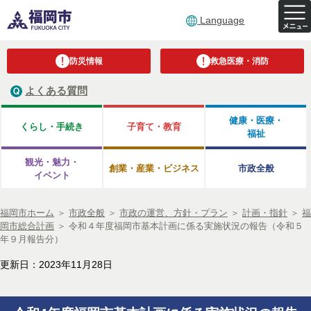
Language
防災情報
救急医療・消防
よくある質問
健康・医療・
くらし・手続き
子育て・教育
福祉
観光・魅力・
創業・産業・ビジネス
市政全般
イベント
福岡市ホーム
＞
市政全般
＞
市政の運営、方針・プラン
＞
計画・指針
＞
福
岡市総合計画
＞
令和４年度福岡市基本計画に係る実施状況の報告（令和５
年９月報告分）
更新日：2023年11月28日