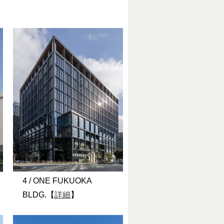
4 / ONE FUKUOKA
BLDG.【
詳細
】