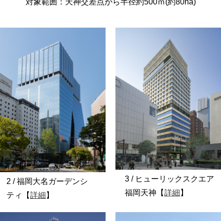
対象範囲：天神交差点から半径約500ｍ(約80ha)
3 / ヒューリックスクエア
2 / 福岡大名ガーデンシ
福岡天神【
詳細
】
ティ【
詳細
】