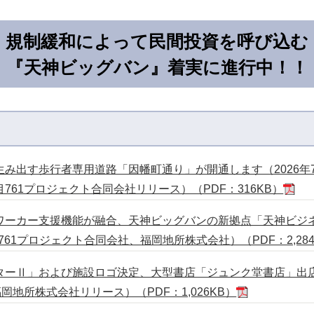
規制緩和によって民間投資を呼び込む
『天神ビッグバン』着実に進行中！！
み出す歩行者専用道路「因幡町通り」が開通します（2026年
61プロジェクト合同会社リリース）（PDF：316KB）
ワーカー支援機能が融合、天神ビッグバンの新拠点「天神ビジ
761プロジェクト合同会社、福岡地所株式会社）（PDF：2,284
ーⅡ」および施設ロゴ決定、大型書店「ジュンク堂書店」出店（
岡地所株式会社リリース）（PDF：1,026KB）