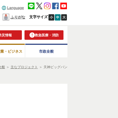
Language
文字サイズ
ふりがな
小
中
大
防災情報
救急医療・消防
産業・ビジネス
市政全般
全般
＞
主なプロジェクト
＞
天神ビッグバン