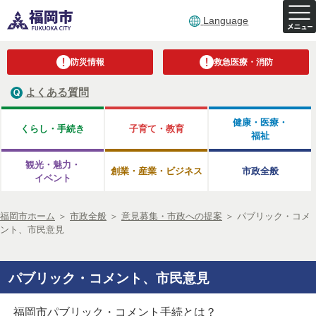
Language
防災情報
救急医療・消防
よくある質問
健康・医療・
くらし・手続き
子育て・教育
福祉
観光・魅力・
創業・産業・ビジネス
市政全般
イベント
福岡市ホーム
＞
市政全般
＞
意見募集・市政への提案
＞
パブリック・コメ
ント、市民意見
パブリック・コメント、市民意見
福岡市パブリック・コメント手続とは？