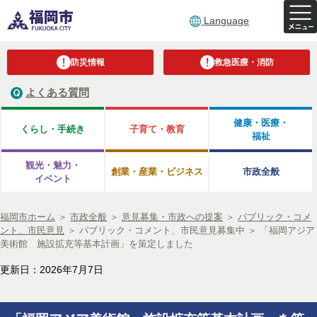
Language
防災情報
救急医療・消防
よくある質問
健康・医療・
くらし・手続き
子育て・教育
福祉
観光・魅力・
創業・産業・ビジネス
市政全般
イベント
福岡市ホーム
＞
市政全般
＞
意見募集・市政への提案
＞
パブリック・コメ
ント、市民意見
＞
パブリック・コメント、市民意見募集中
＞
「福岡アジア
美術館 施設拡充等基本計画」を策定しました
更新日：2026年7月7日