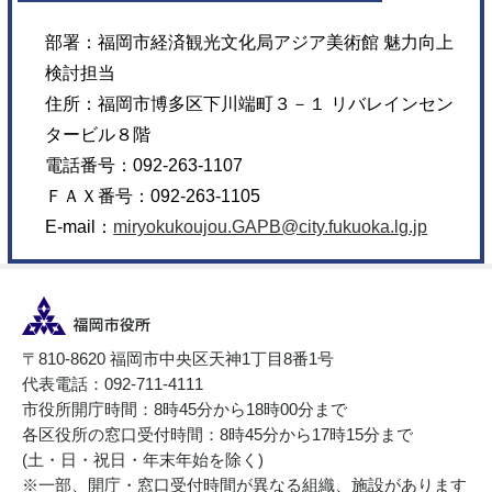
部署：
福岡市経済観光文化局アジア美術館 魅力向上
検討担当
住所：
福岡市博多区下川端町３－１ リバレインセン
タービル８階
電話番号：
092-263-1107
ＦＡＸ番号：
092-263-1105
E-mail：
miryokukoujou.GAPB@city.fukuoka.lg.jp
〒810-8620 福岡市中央区天神1丁目8番1号
代表電話：092-711-4111
市役所開庁時間：8時45分から18時00分まで
各区役所の窓口受付時間：8時45分から17時15分まで
(土・日・祝日・年末年始を除く)
※一部、開庁・窓口受付時間が異なる組織、施設があります