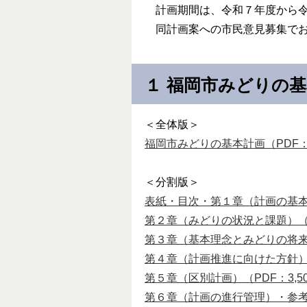
計画期間は、令和７年度から令
同計画案への市民意見募集でお
１ 福岡市みどりの
＜全体版＞
福岡市みどりの基本計画（PDF：14
＜分割版＞
表紙・目次・第１章（計画の基本的
第２章（みどりの状況と課題）（PD
第３章（基本理念とみどりの将来像）
第４章（計画推進に向けた方針）（P
第５章（区別計画）（PDF：3,50
第６章（計画の進行管理）・参考資料