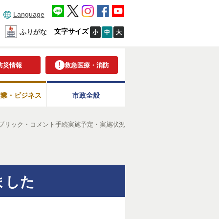
Language
文字サイズ
ふりがな
小
中
大
防災情報
救急医療・消防
産業・ビジネス
市政全般
ブリック・コメント手続実施予定・実施状況
ました