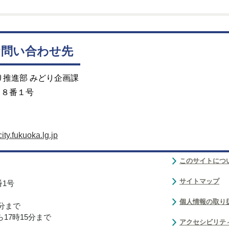
お問い合わせ先
り推進部 みどり企画課
目８番１号
y.fukuoka.lg.jp
このサイトにつ
サイトマップ
番1号
個人情報の取り
0分まで
17時15分まで
アクセシビリテ