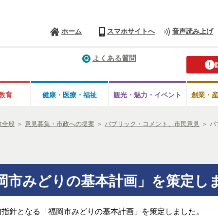
ホーム
スマホサイトへ
音声読み上げ
よくある質問
教育
健康・医療・
福祉
観光・魅力・
イベント
創業・
政全般
＞
意見募集・市政への提案
＞
パブリック・コメント、市民意見
＞
パ
岡市みどりの基本計画」を策定し
指針となる「福岡市みどりの基本計画」を策定しました。