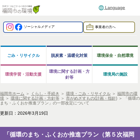
Language
ソーシャルメディア
事業者の方へ
ごみ・リサイクル
脱炭素・温暖化対策
環境保全・自然環境
環境に関する計画・方
環境学習・活動支援
環境局の施設
針等
福岡市ホーム
＞
くらし・手続き
＞
環境・ごみ・リサイクル
＞
福岡市の環
境
＞
環境に関する計画・方針等
＞
市がめざすもの(計画・指針)
＞
「循環の
まち・ふくおか推進プラン」の一部改定について
更新日：2026年3月19日
「循環のまち・ふくおか推進プラン（第５次福岡