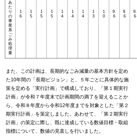
あ
た
り
1
1
1
1
1
1
1
1
1
9.
9.
9.
の
6
5
5
5
4
4
4
3
0
6
6
6
事
業
系
ご
み
処
理
量
また、この計画は、長期的なごみ減量の基本方針を定め
た10年間の「長期ビジョン」と、５年ごとに具体的な施
策を定める「実行計画」で構成しており、「第１期実行
計画」が令和７年度末で計画期間の満了を迎えることか
ら、令和８年度から令和12年度までを対象とした「第２
期実行計画」を策定しました。あわせて、「第２期実行
計画」の策定に際し、既に達成している数値目標・取組
指標について、数値の見直しを行いました。