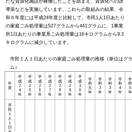
たな資源化施設が稼働したことを踏まえ、資源化への誘
導策などを実施しています。これらの取組みの結果、令
和６年度には平成24年度と比較して、市民1人1日あたり
の家庭ごみ処理量は527グラムから441グラムに、1事業
所1日あたりの事業系ごみ処理量は16キログラムから9.3
キログラムに減少しています。
市民１人１日あたりの家庭ごみ処理量の推移（単位はグ
ム）
平
平
平
平
平
平
平
令
令
令
令
令
成
成
成
成
成
成
成
年
和
和
和
和
和
2
2
2
2
2
2
3
度
元
2
3
4
5
4
5
6
7
8
9
0
年
年
年
年
年
年
年
年
年
年
年
年
市
民
１
人
１
日
あ