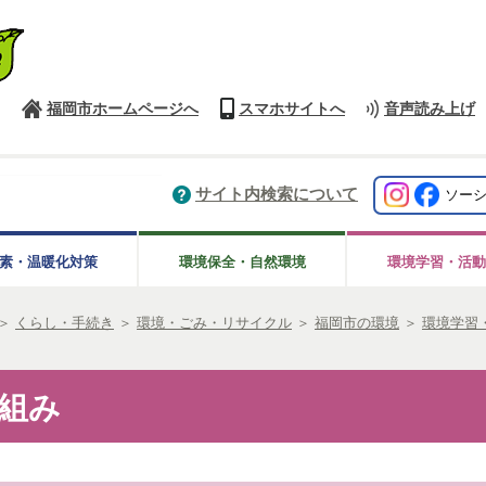
福岡市ホームページへ
スマホサイトへ
音声読み上げ
サイト内検索について
ソー
素・温暖化対策
環境保全・自然環境
環境学習・活動
＞
くらし・手続き
＞
環境・ごみ・リサイクル
＞
福岡市の環境
＞
環境学習
組み