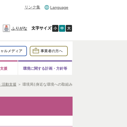
リンク集
Language
文字サイズ
ふりがな
小
中
大
シャルメディア
事業者の方へ
支援
環境に関する計画・方針等
・活動支援
＞
環境局∥身近な環境への取組み