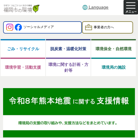
Language
ソーシャルメディア
事業者の方へ
ごみ・リサイクル
脱炭素・温暖化対策
環境保全・自然環境
環境に関する計画・方
環境学習・活動支援
環境局の施設
針等