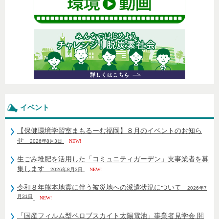
イベント
【保健環境学習室まもるーむ福岡】８月のイベントのお知ら
せ
2026年8月3日
NEW!
生ごみ堆肥を活用した「コミュニティガーデン」支事業者を募
集します
2026年8月3日
NEW!
令和８年熊本地震に伴う被災地への派遣状況について
2026年7
月31日
NEW!
「国産フィルム型ペロブスカイト太陽電池」事業者見学会 開