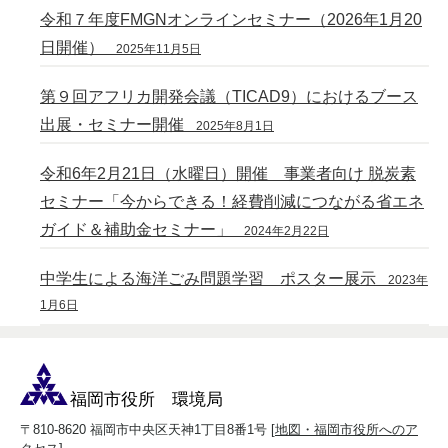
令和７年度FMGNオンラインセミナー（2026年1月20
日開催）
2025年11月5日
第９回アフリカ開発会議（TICAD9）におけるブース
出展・セミナー開催
2025年8月1日
令和6年2月21日（水曜日）開催 事業者向け 脱炭素
セミナー「今からできる！経費削減につながる省エネ
ガイド＆補助金セミナー」
2024年2月22日
中学生による海洋ごみ問題学習 ポスター展示
2023年
1月6日
福岡市役所 環境局
〒810-8620 福岡市中央区天神1丁目8番1号 [
地図・福岡市役所へのア