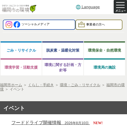
Language
ソーシャルメディア
事業者の方へ
ごみ・リサイクル
脱炭素・温暖化対策
環境保全・自然環境
環境に関する計画・方
環境学習・活動支援
環境局の施設
針等
福岡市ホーム
＞
くらし・手続き
＞
環境・ごみ・リサイクル
＞
福岡市の環
境
＞
イベント
イベント
フードドライブ開催情報
2026年8月10日
NEW!