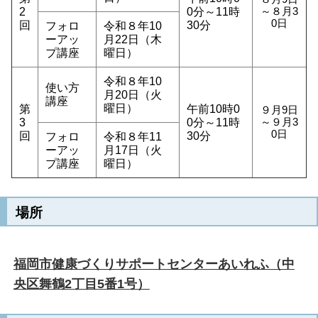
2
0分～11時
～８月3
0日
回
30分
フォロ
令和８年10
ーアッ
月22日（木
プ講座
曜日）
令和８年10
使い方
月20日（火
講座
曜日）
第
午前10時0
９月9日
3
0分～11時
～９月3
0日
回
30分
フォロ
令和８年11
ーアッ
月17日（火
プ講座
曜日）
場所
福岡市健康づくりサポートセンターあいれふ（中
央区舞鶴2丁目5番1号）