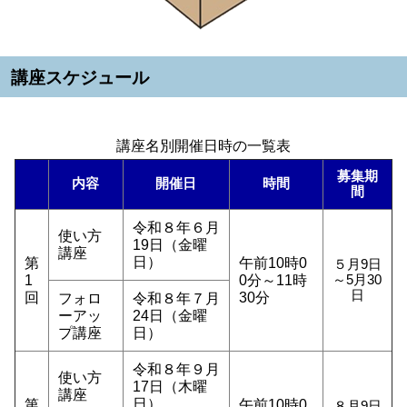
講座スケジュール
講座名別開催日時の一覧表
募集期
内容
開催日
時間
間
令和８年６月
使い方
19日（金曜
講座
日）
第
午前10時0
５月9日
1
0分～11時
～5月30
日
回
30分
フォロ
令和８年７月
ーアッ
24日（金曜
プ講座
日）
令和８年９月
使い方
17日（木曜
講座
日）
第
午前10時0
８月9日