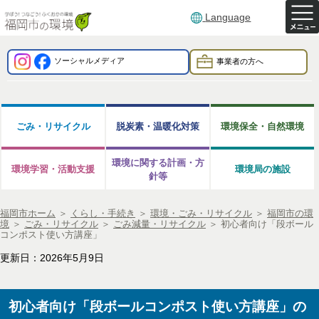
Language
ソーシャルメディア
事業者の方へ
ごみ・リサイクル
脱炭素・温暖化対策
環境保全・自然環境
環境に関する計画・方
環境学習・活動支援
環境局の施設
針等
福岡市ホーム
＞
くらし・手続き
＞
環境・ごみ・リサイクル
＞
福岡市の環
境
＞
ごみ・リサイクル
＞
ごみ減量・リサイクル
＞
初心者向け「段ボール
コンポスト使い方講座」
更新日：2026年5月9日
初心者向け「段ボールコンポスト使い方講座」の