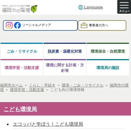
Language
ソーシャルメディア
事業者の方へ
ごみ・リサイクル
脱炭素・温暖化対策
環境保全・自然環境
環境に関する計画・方
環境学習・活動支援
環境局の施設
針等
福岡市ホーム
＞
くらし・手続き
＞
環境・ごみ・リサイクル
＞
福岡市の環
境
＞
環境学習・活動支援
＞
こども向け環境情報
こども環境局
エコッパと学ぼう！こども環境局