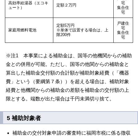
高効率給湯器（エコキ
宅
定額２万円
ュート）
集合住
宅
戸建住
定額5万円
宅
家庭用燃料電池
※
単体で設置する場合は、上
集合住
限200件
宅
※注1 本事業による補助金は、国等の他機関からの補助
金との併用が可能。ただし、国等の他関からの補助金と
算出した補助金交付額の合計額が補助対象経費（「機器
費」という（要綱第７条））を超える場合は、補助対象
経費と他機関からの補助金の差額を補助金の交付額の上
限とする。端数が出た場合は千円未満切り捨て。
5 補助対象者
補助金の交付対象申請の審査時に福岡市税に係る徴収