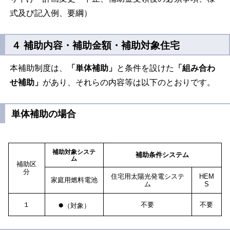
式及び記入例、要綱）
４ 補助内容・補助金額・補助対象住宅
本補助制度は、
「単体補助」
と条件を設けた
「組み合わ
せ補助」
があり、それらの内容等は以下のとおりです。
単体補助の場合
補助対象システ
補助条件システム
ム
補助区
分
住宅用太陽光発電システ
HEM
家庭用燃料電池
ム
S
●
１
不要
不要
（対象）