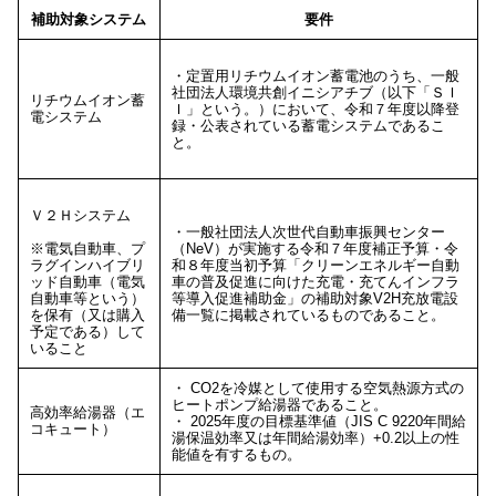
補助対象システム
要件
・定置用リチウムイオン蓄電池のうち、一般
社団法人環境共創イニシアチブ（以下「ＳＩ
リチウムイオン蓄
Ｉ」という。）において、令和７年度以降登
電システム
録・公表されている蓄電システムであるこ
と。
Ｖ２Ｈシステム
・一般社団法人次世代自動車振興センター
※電気自動車、プ
（NeV）が実施する令和７年度補正予算・令
ラグインハイブリ
和８年度当初予算「クリーンエネルギー自動
ッド自動車（電気
車の普及促進に向けた充電・充てんインフラ
自動車等という）
等導入促進補助金」の補助対象V2H充放電設
を保有（又は購入
備一覧に掲載されているものであること。
予定である）して
いること
・ CO2を冷媒として使用する空気熱源方式の
ヒートポンプ給湯器であること。
高効率給湯器（エ
・ 2025年度の目標基準値（
JIS C 9220
年間給
コキュート）
湯保温効率又は年間給湯効率）
+0.2
以上の性
能値を有するもの。