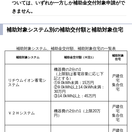
ついては、いずれか一方しか補助金交付対象申請がで
きません。
補助対象システム別の補助交付額と補助対象住宅
補助対象システム、補助金交付額、補助対象住宅の一覧表
補助対象
補助対象システム
補助金交付額（※注1）
住宅
機器費の2分の1
（上限額は蓄電容量に応じ下
戸建住
記とする）
リチウムイオン蓄電シ
宅
①9.0kWh未満：15万円
ステム
集合住
②9.0kWh以上14.0kWh未満：
宅
30万円
③14.0kWh以上：45万円
戸建住
機器費の2分の1（上限20万
宅
Ｖ２Ｈシステム
円）
集合住
宅
戸建住