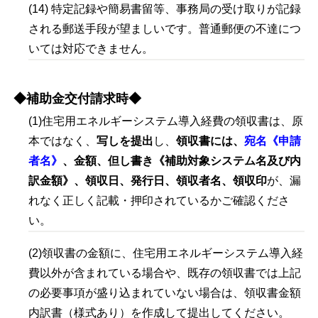
(14) 特定記録や簡易書留等、事務局の受け取りが記録
される郵送手段が望ましいです。普通郵便の不達につ
いては対応できません。
◆補助金交付請求時◆
(1)住宅用エネルギーシステム導入経費の領収書は、原
本ではなく、
写しを提出
し、
領収書には、
宛名《申請
者名》
、
金額、但し書き《補助対象システム名及び内
訳金額》、領収日、発行日、領収者名、領収印
が、漏
れなく正しく記載・押印されているかご確認くださ
い。
(2)領収書の金額に、住宅用エネルギーシステム導入経
費以外が含まれている場合や、既存の領収書では上記
の必要事項が盛り込まれていない場合は、領収書金額
内訳書（様式あり）を作成して提出してください。