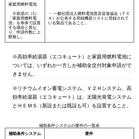
家庭用燃料電池
※前述の（1）
・ 一般社団法人燃料電池普及促進協会（ＦＣ
「家庭用燃料電
Ａ）が公表する登録機器リストに登録されて
池」を単体で設置
いる製品であること。
する場合と異な
り、申請件数に上
限無し。
※高効率給湯器（エコキュート）と家庭用燃料電池に
ついては、いずれか一方しか補助金交付対象申請がで
きません。
※リチウムイオン蓄電システム、Ｖ２Ｈシステム、高
効率給湯器（エコキュート）は、太陽光発電システム
とＨＥＭＳ（新設または既設も可）を設置すること。
補助条件システムの要件の一覧表
補助条件システム
要件