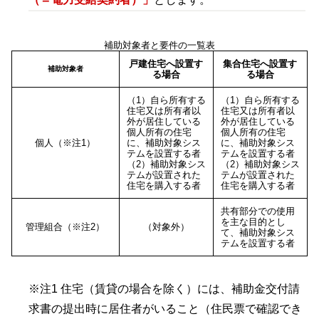
補助対象者と要件の一覧表
戸建住宅へ設置す
集合住宅へ設置す
補助対象者
る場合
る場合
（1）自ら所有する
（1）自ら所有する
住宅又は所有者以
住宅又は所有者以
外が居住している
外が居住している
個人所有の住宅
個人所有の住宅
個人（※注1）
に、補助対象シス
に、補助対象シス
テムを設置する者
テムを設置する者
（2）補助対象シス
（2）補助対象シス
テムが設置された
テムが設置された
住宅を購入する者
住宅を購入する者
共有部分での使用
を主な目的とし
管理組合（※注2）
（対象外）
て、補助対象シス
テムを設置する者
※注1 住宅（賃貸の場合を除く）には、補助金交付請
求書の提出時に居住者がいること（住民票で確認でき