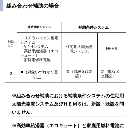
組み合わせ補助の場合
補助条件システム
補助対象システム
・リチウムイオン蓄電
補助
システム
区分
・V２Hシステム
住宅用太陽光発
HEMS
・高効率給湯器（エコ
電システム
キュート）
・家庭用燃料電池
●
要（既設又は新
要（既設又
（対象いずれか１基
２
設）
は新設）
以上）
※組み合わせ補助における補助条件システムの住宅用
太陽光発電システム及びＨＥＭＳは、新設・既設を問
いません。
※高効率給湯器（エコキュート）と
家庭用燃料電池に