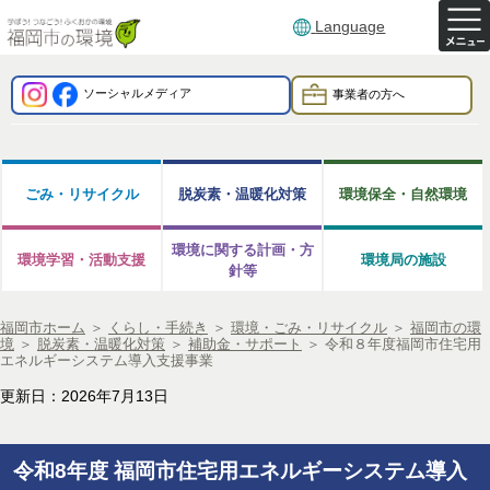
Language
ソーシャルメディア
事業者の方へ
ごみ・リサイクル
脱炭素・温暖化対策
環境保全・自然環境
環境に関する計画・方
環境学習・活動支援
環境局の施設
針等
福岡市ホーム
＞
くらし・手続き
＞
環境・ごみ・リサイクル
＞
福岡市の環
境
＞
脱炭素・温暖化対策
＞
補助金・サポート
＞
令和８年度福岡市住宅用
エネルギーシステム導入支援事業
更新日：2026年7月13日
令和8年度 福岡市住宅用エネルギーシステム導入