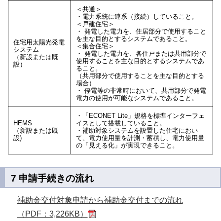
＜共通＞
・電力系統に連系（接続）していること。
＜戸建住宅＞
・ 発電した電力を、住居部分で使用すること
を主な目的とするシステムであること。
住宅用太陽光発電
＜集合住宅＞
システム
・ 発電した電力を、各住戸または共用部分で
（新設または既
使用することを主な目的とするシステムであ
設）
ること。
（共用部分で使用することを主な目的とする
場合）
・ 停電等の非常時において、共用部分で発電
電力の使用が可能なシステムであること。
・「ECONET Lite」規格を標準インターフェ
HEMS
イスとして搭載していること。
（新設または既
・補助対象システムを設置した住宅におい
設)
て、電力使用量を計測・蓄積し、電力使用量
の「見える化」が実現できること。
7 申請手続きの流れ
補助金交付対象申請から補助金交付までの流れ
（PDF：3,226KB）