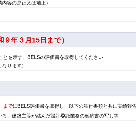
請内容の是正又は補正）
和９年３月15日まで）
たことを示す、BELSの評価書を取得してください
となります）
）までに
BELS評価書を取得し、以下の添付書類と共に実績報
かる、建築主等が結んだ設計委託業務の契約書の写し等