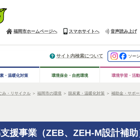
福岡市ホームページへ
スマホサイトへ
音声読み上げ
サイト内検索について
ソー
素・温暖化対策
環境保全・自然環境
環境学習・活動
ごみ・リサイクル
＞
福岡市の環境
＞
脱炭素・温暖化対策
＞
補助金・サポー
援事業（ZEB、ZEH-M設計補助