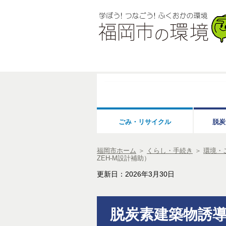
ごみ・リサイクル
脱炭
福岡市ホーム
＞
くらし・手続き
＞
環境・
ZEH-M設計補助）
更新日：2026年3月30日
脱炭素建築物誘導支