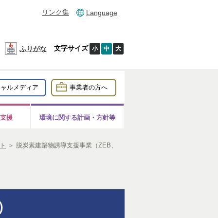
リンク集
Language
文字サイズ
ふりがな
小
中
大
シャルメディア
事業者の方へ
支援
環境に関する計画・方針等
ト
＞
脱炭素建築物誘導支援事業（ZEB、
）