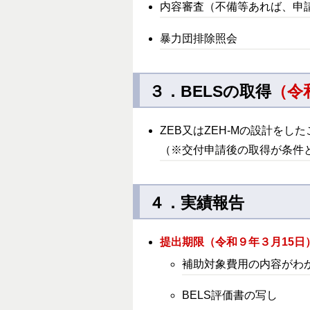
内容審査（不備等あれば、申
暴力団排除照会
３．BELSの取得
（令
ZEB又はZEH-Mの設計をし
（※交付申請後の取得が条件
４．実績報告
提出期限（令和９年３月15日
補助対象費用の内容がわ
BELS評価書の写し