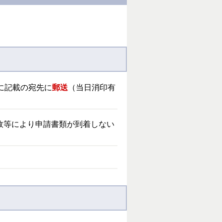
に記載の宛先に
郵送
（当日消印有
故等により申請書類が到着しない