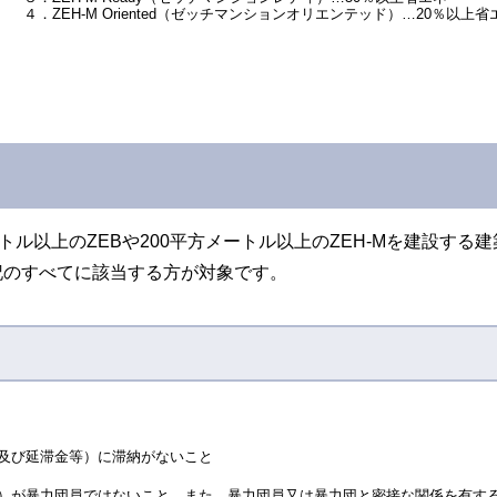
４．ZEH-M Oriented（ゼッチマンションオリエンテッド）…20％以上省
トル以上のZEBや200平方メートル以上のZEH-Mを建設す
記のすべてに該当する方が対象です。
及び延滞金等）に滞納がないこと
）が暴力団員ではないこと。また、暴力団員又は暴力団と密接な関係を有す