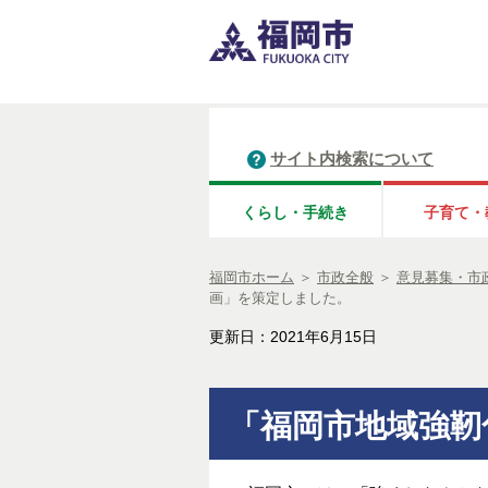
サイト内検索について
くらし・手続き
子育て・
福岡市ホーム
＞
市政全般
＞
意見募集・市
画」を策定しました。
更新日：2021年6月15日
「福岡市地域強靭