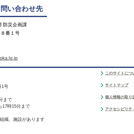
お問い合わせ先
部 防災企画課
目８番１号
ka.lg.jp
このサイトにつ
サイトマップ
番1号
個人情報の取り
0分まで
17時15分まで
アクセシビリテ
組織、施設があります