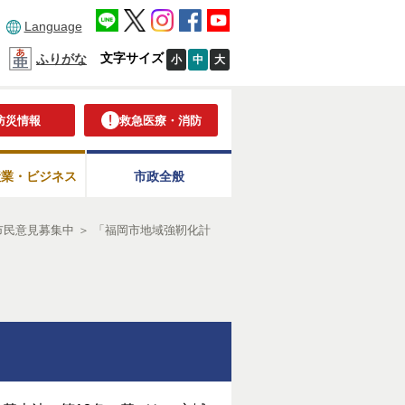
Language
文字サイズ
ふりがな
小
中
大
防災情報
救急医療・消防
産業・ビジネス
市政全般
市民意見募集中
＞
「福岡市地域強靭化計