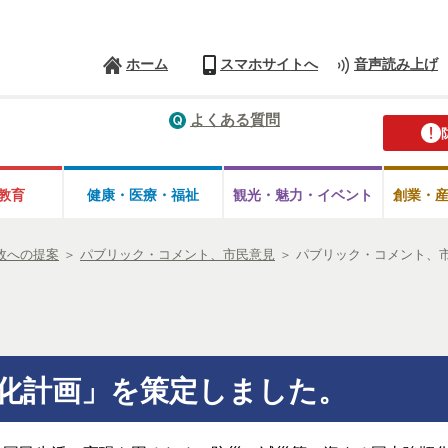
ホーム
スマホサイトへ
音声読み上げ
よくある質問
教育
健康・医療・
福祉
観光・魅力・
イベント
創業・
政への提案
＞
パブリック・コメント、市民意見
＞
パブリック・コメント、
化計画」を策定しました。