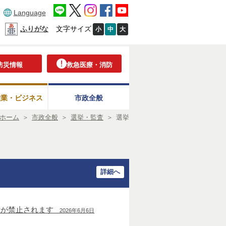
Language
ふりがな
文字サイズ
小
中
大
防災情報
救急医療・消防
産業・ビジネス
市政全般
ホーム
＞
市政全般
＞
選挙・監査
＞
選挙
詳細へ
示が禁止されます
2026年6月6日