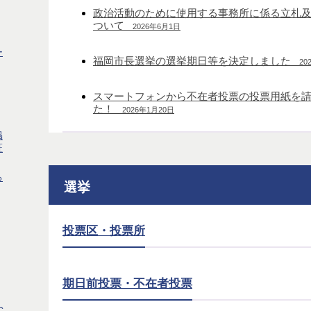
政治活動のために使用する事務所に係る立札
ついて
2026年6月1日
ー
福岡市長選挙の選挙期日等を決定しました
20
スマートフォンから不在者投票の投票用紙を
た！
2026年1月20日
掲
証
る
選挙
投票区・投票所
期日前投票・不在者投票
C