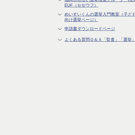
EUF（セセウフ）
めいすいくんの選挙入門教室（子ど
向け選挙ページ）
申請書ダウンロードページ
よくある質問Ｑ＆Ａ「監査」「選挙