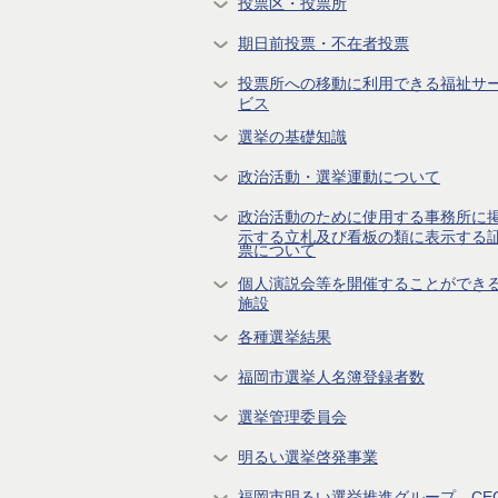
投票区・投票所
期日前投票・不在者投票
投票所への移動に利用できる福祉サ
ビス
選挙の基礎知識
政治活動・選挙運動について
政治活動のために使用する事務所に
示する立札及び看板の類に表示する
票について
個人演説会等を開催することができ
施設
各種選挙結果
福岡市選挙人名簿登録者数
選挙管理委員会
明るい選挙啓発事業
福岡市明るい選挙推進グループ CE