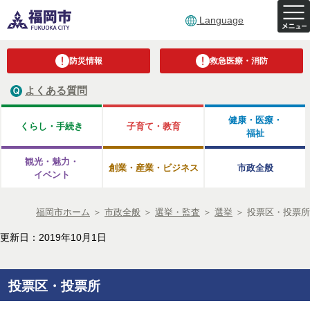
Language
防災情報
救急医療・消防
よくある質問
健康・医療・
くらし・手続き
子育て・教育
福祉
観光・魅力・
創業・産業・ビジネス
市政全般
イベント
福岡市ホーム
＞
市政全般
＞
選挙・監査
＞
選挙
＞
投票区・投票所
更新日：2019年10月1日
投票区・投票所