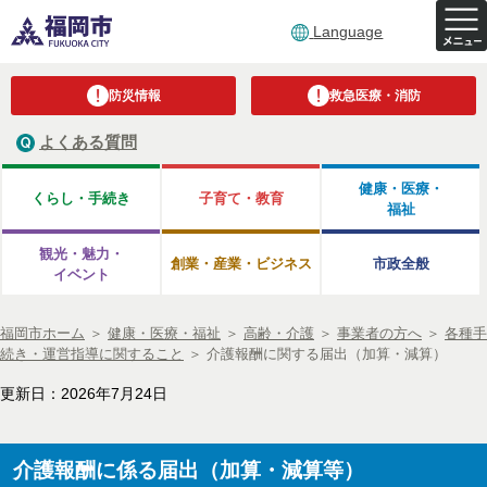
Language
防災情報
救急医療・消防
よくある質問
健康・医療・
くらし・手続き
子育て・教育
福祉
観光・魅力・
創業・産業・ビジネス
市政全般
イベント
福岡市ホーム
＞
健康・医療・福祉
＞
高齢・介護
＞
事業者の方へ
＞
各種手
続き・運営指導に関すること
＞
介護報酬に関する届出（加算・減算）
更新日：2026年7月24日
介護報酬に係る届出（加算・減算等）