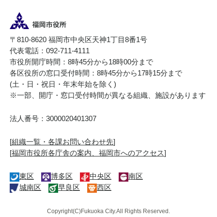
〒810-8620 福岡市中央区天神1丁目8番1号
代表電話：092-711-4111
市役所開庁時間：8時45分から18時00分まで
各区役所の窓口受付時間：8時45分から17時15分まで
(土・日・祝日・年末年始を除く)
※一部、開庁・窓口受付時間が異なる組織、施設があります
法人番号：3000020401307
[
組織一覧・各課お問い合わせ先
]
[
福岡市役所各庁舎の案内、福岡市へのアクセス
]
東区
博多区
中央区
南区
城南区
早良区
西区
Copyright(C)Fukuoka City.All Rights Reserved.