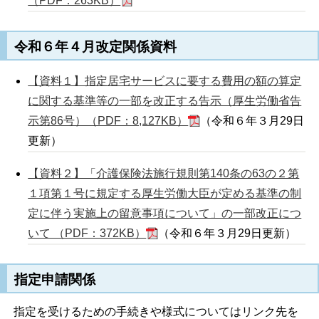
（PDF：263KB）
令和６年４月改定関係資料
【資料１】指定居宅サービスに要する費用の額の算定
に関する基準等の一部を改正する告示（厚生労働省告
示第86号）（PDF：8,127KB）
（令和６年３月29日
更新）
【資料２】「介護保険法施行規則第140条の63の２第
１項第１号に規定する厚生労働大臣が定める基準の制
定に伴う実施上の留意事項について」の一部改正につ
いて （PDF：372KB）
（令和６年３月29日更新）
指定申請関係
指定を受けるための手続きや様式についてはリンク先を