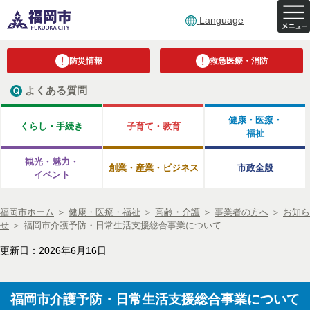
Language
防災情報
救急医療・消防
よくある質問
健康・医療・
くらし・手続き
子育て・教育
福祉
観光・魅力・
創業・産業・ビジネス
市政全般
イベント
福岡市ホーム
＞
健康・医療・福祉
＞
高齢・介護
＞
事業者の方へ
＞
お知ら
せ
＞
福岡市介護予防・日常生活支援総合事業について
更新日：2026年6月16日
福岡市介護予防・日常生活支援総合事業について