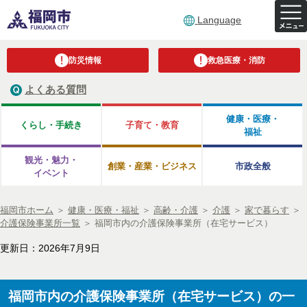
Language
防災情報
救急医療・消防
よくある質問
健康・医療・
くらし・手続き
子育て・教育
福祉
観光・魅力・
創業・産業・ビジネス
市政全般
イベント
福岡市ホーム
＞
健康・医療・福祉
＞
高齢・介護
＞
介護
＞
家で暮らす
＞
介護保険事業所一覧
＞
福岡市内の介護保険事業所（在宅サービス）
更新日：2026年7月9日
福岡市内の介護保険事業所（在宅サービス）の一