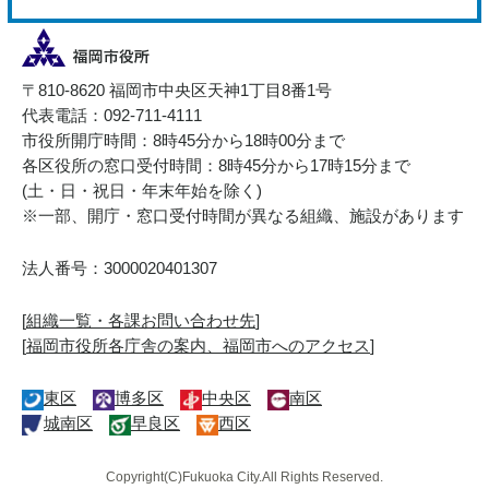
〒810-8620 福岡市中央区天神1丁目8番1号
代表電話：092-711-4111
市役所開庁時間：8時45分から18時00分まで
各区役所の窓口受付時間：8時45分から17時15分まで
(土・日・祝日・年末年始を除く)
※一部、開庁・窓口受付時間が異なる組織、施設があります
法人番号：3000020401307
[
組織一覧・各課お問い合わせ先
]
[
福岡市役所各庁舎の案内、福岡市へのアクセス
]
東区
博多区
中央区
南区
城南区
早良区
西区
Copyright(C)Fukuoka City.All Rights Reserved.