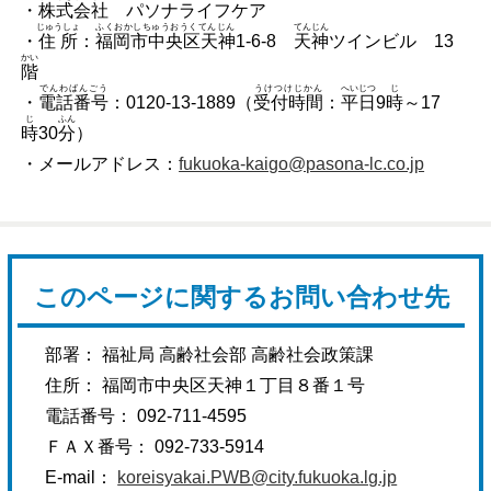
・
株式会社
パソナライフケア
じゅうしょ
ふくおかしちゅうおうくてんじん
てんじん
・
住所
：
福岡市中央区天神
1-6-8
天神
ツインビル 13
かい
階
でんわばんごう
うけつけじかん
へいじつ
じ
・
電話番号
：0120-13-1889（
受付時間
：
平日
9
時
～17
じ
ふん
時
30
分
）
・メールアドレス：
fukuoka-kaigo@pasona-lc.co.jp
このページに関するお問い合わせ先
部署： 福祉局 高齢社会部 高齢社会政策課
住所： 福岡市中央区天神１丁目８番１号
電話番号： 092-711-4595
ＦＡＸ番号： 092-733-5914
E-mail：
koreisyakai.PWB@city.fukuoka.lg.jp