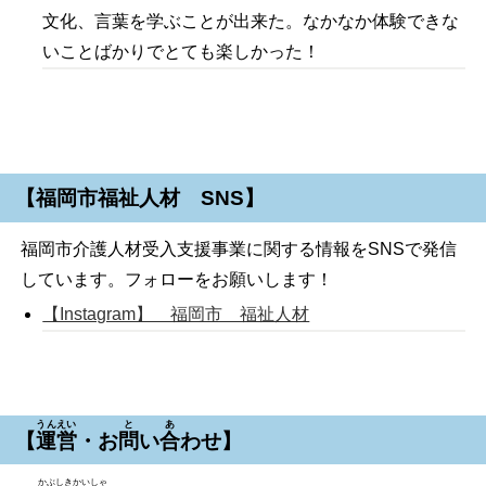
文化、言葉を学ぶことが出来た。なかなか体験できな
いことばかりでとても楽しかった！
【福岡市福祉人材 SNS】
福岡市介護人材受入支援事業に関する情報をSNSで発信
しています。フォローをお願いします！
【Instagram】 福岡市 福祉人材
うんえい
と
あ
【
運営
・お
問
い
合
わせ】
かぶしきかいしゃ