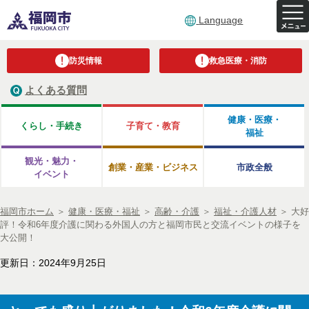
Language
防災情報
救急医療・消防
よくある質問
健康・医療・
くらし・手続き
子育て・教育
福祉
観光・魅力・
創業・産業・ビジネス
市政全般
イベント
福岡市ホーム
＞
健康・医療・福祉
＞
高齢・介護
＞
福祉・介護人材
＞
大好
評！令和6年度介護に関わる外国人の方と福岡市民と交流イベントの様子を
大公開！
更新日：2024年9月25日