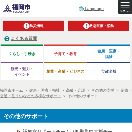
Language
防災情報
救急医療・消防
よくある質問
健康・医療・
くらし・手続き
子育て・教育
福祉
観光・魅力・
創業・産業・ビジネス
市政全般
イベント
福岡市ホーム
＞
健康・医療・福祉
＞
高齢・介護
＞
その他の支援
＞
金銭・
交通・住まいなどの多様なサポート
＞
その他のサポート
その他のサポート
認知症サポートチーム（初期集中支援チー