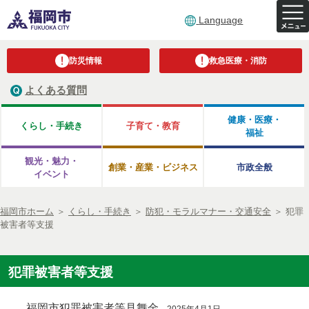
Language
防災情報
救急医療・消防
よくある質問
健康・医療・
くらし・手続き
子育て・教育
福祉
観光・魅力・
創業・産業・ビジネス
市政全般
イベント
福岡市ホーム
＞
くらし・手続き
＞
防犯・モラルマナー・交通安全
＞
犯罪
被害者等支援
犯罪被害者等支援
福岡市犯罪被害者等見舞金
2025年4月1日