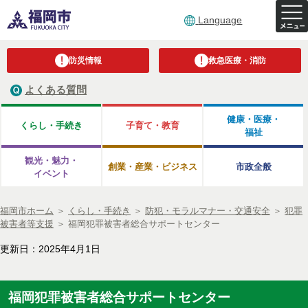
Language
防災情報
救急医療・消防
よくある質問
健康・医療・
くらし・手続き
子育て・教育
福祉
観光・魅力・
創業・産業・ビジネス
市政全般
イベント
福岡市ホーム
＞
くらし・手続き
＞
防犯・モラルマナー・交通安全
＞
犯罪
被害者等支援
＞
福岡犯罪被害者総合サポートセンター
更新日：2025年4月1日
福岡犯罪被害者総合サポートセンター