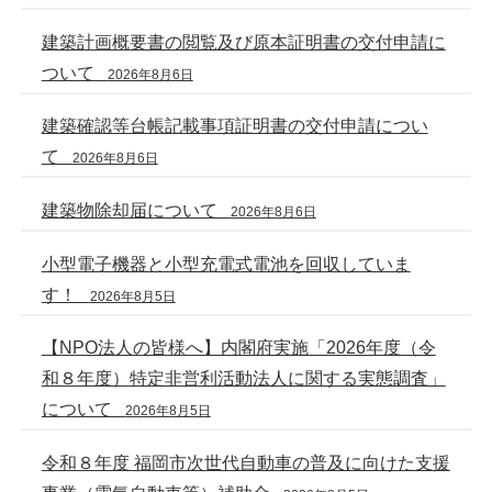
建築計画概要書の閲覧及び原本証明書の交付申請に
ついて
2026年8月6日
建築確認等台帳記載事項証明書の交付申請につい
て
2026年8月6日
建築物除却届について
2026年8月6日
小型電子機器と小型充電式電池を回収していま
す！
2026年8月5日
【NPO法人の皆様へ】内閣府実施「2026年度（令
和８年度）特定非営利活動法人に関する実態調査」
について
2026年8月5日
令和８年度 福岡市次世代自動車の普及に向けた支援