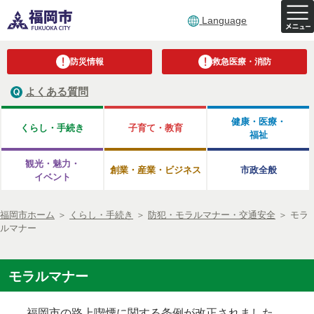
Language
防災情報
救急医療・消防
よくある質問
健康・医療・
くらし・手続き
子育て・教育
福祉
観光・魅力・
創業・産業・ビジネス
市政全般
イベント
福岡市ホーム
＞
くらし・手続き
＞
防犯・モラルマナー・交通安全
＞
モラ
ルマナー
モラルマナー
福岡市の路上喫煙に関する条例が改正されました