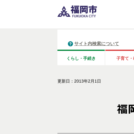
サイト内検索について
くらし・手続き
子育て・
更新日：2013年2月1日