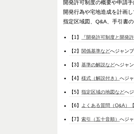
開発許可制度の概要や申請手
開発行為や宅地造成を計画し
指定区域図、Q&A、手引書
【1】
『
開発許可制度と開発
【2】
関係基準など
へジャン
【3】
基準の解説など
へジャ
【4】
様式（解説付き）
へジ
【5】
指定区域の地図など
へ
【6】
よくある質問（Q&A）
【7】
索引（五十音順）
へジ