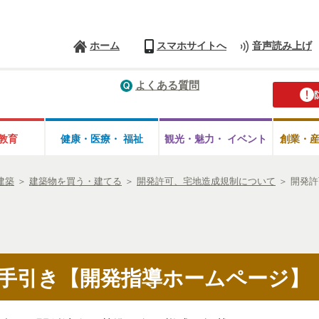
ホーム
スマホサイトへ
音声読み上げ
よくある質問
教育
健康・医療・
福祉
観光・魅力・
イベント
創業・
建築
＞
建築物を買う・建てる
＞
開発許可、宅地造成規制について
＞
開発許
手引き【開発指導ホームページ】