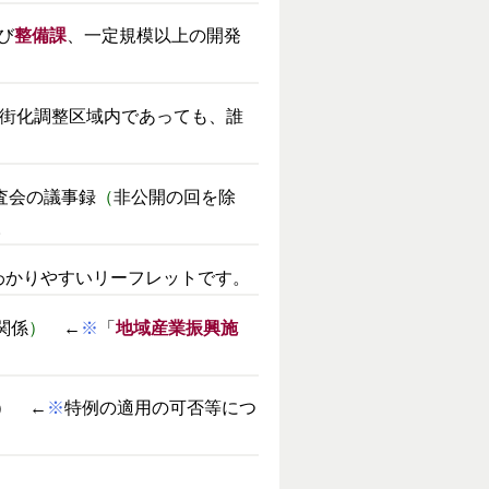
び
整備課
、一定規模以上の開発
街化調整区域内であっても、誰
査会の議事録
（
非公開の回を除
。
わかりやすいリーフレットです。
関係
）
←
※
「
地域産業振興施
） ←
※
特例の適用の可否等につ