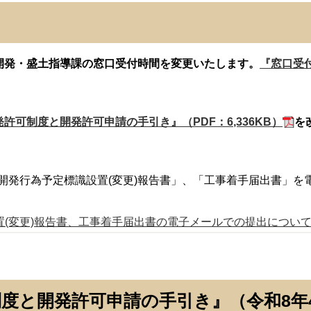
より、開発・盛土指導課の窓口受付時間を変更いたします。
『窓口受
発許可制度と開発許可申請の手引き』（PDF：6,336KB）
を
に「開発行為予定標識設置(変更)報告書」、「工事着手届出書」
置(変更)報告書、工事着手届出書の電子メールでの提出につい
制度と開発許可申請の手引き』（令和8年