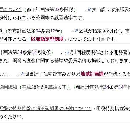
置について
（
都市計画法第
32
条関係
）
←
※
担当課：政策課及
務付けられている公園等の設置基準です。
き
（
都市計画法第
34
条第
12
号
）
←
※
区域が指定されれば、市
が可能となる「
区域指定型制度
」についての手引書です。
計画法第
34
条第
14
号関係
）
←
※
月1回程度開催される開発審
また、開発審査会に関する基準や委員名簿も掲載しております
こと」
←
※
担当課：住宅都市みどり局
地域計画課
が作成する
規制緩和
（
平成28年6月基準改正
）
（
都市計画法第
34
条第
14
号
所得の特別控除に係る確認書の交付について
（租税特別措置法
ねください。