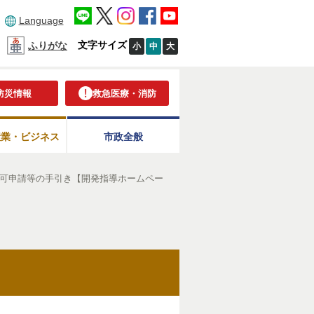
Language
文字サイズ
ふりがな
小
中
大
防災情報
救急医療・消防
産業・ビジネス
市政全般
可申請等の手引き【開発指導ホームペー