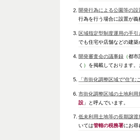
開発行為による公園等の設
行為を行う場合に設置が義
区域指定型制度運用の手引
でも住宅や店舗などの建築
開発審査会の議事録
（
都市
く
）
を掲載しております。
「市街化調整区域で“住”む
市街化調整区域の土地利用
設
」と呼んでいます。
低未利用土地等の長期譲渡
いては
管轄の税務署
にお尋