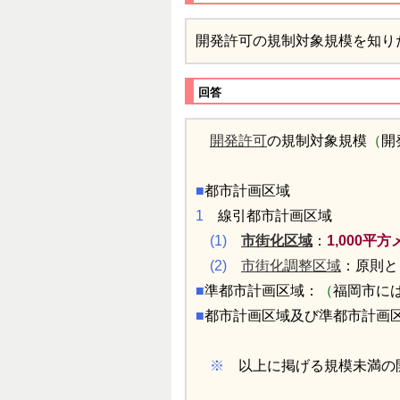
開発許可の規制対象規模を知り
回答
開発許可
の規制対象規模
（
開
■
都市計画区域
1
線引都市計画区域
(1)
市街化区域
：
1,000平
(2)
市街化調整区域
：原則と
■
準都市計画区域：
（
福岡市に
■
都市計画区域及び準都市計画
※
以上に掲げる規模未満の