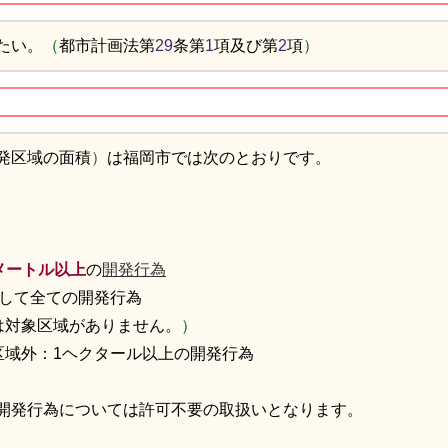
たい。
（
都市計画法第
29
条第
1
項及び第
2
項
）
発区域の面積
）
は福岡市では次のとおりです。
方メートル以上
の
開発行為
して全ての開発行為
は対象区域がありません。
）
区域外：1ヘクタール以上の開発行為
開発行為については許可不要の取扱いとなります。