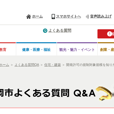
ホーム
スマホサイトへ
音声読み上げ
よくある質問
教育
健康・医療・
福祉
観光・魅力・
イベント
創業・
ホーム
＞
よくある質問QA
＞
住宅・建築
＞
開発許可の規制対象規模を知りた