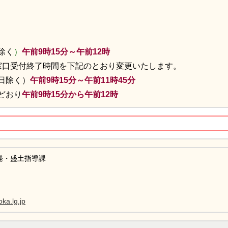
除く
）
午前9時15分～午前12時
より窓口受付終了時間を下記のとおり変更いたします。
日除く）
午前9時15分～午前11時45分
どおり
午前9時15分から午前12時
発・盛土指導課
ka.lg.jp