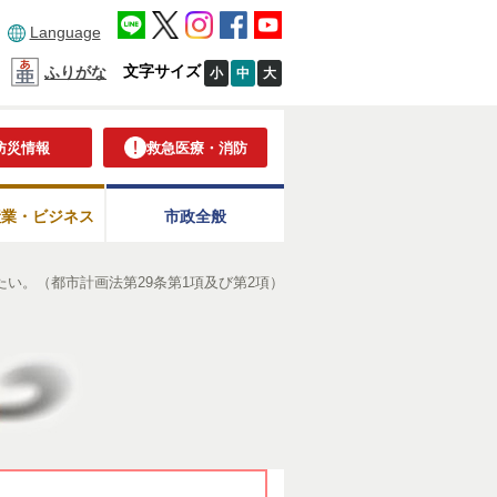
Language
文字サイズ
ふりがな
小
中
大
防災情報
救急医療・消防
産業・ビジネス
市政全般
い。（都市計画法第29条第1項及び第2項）