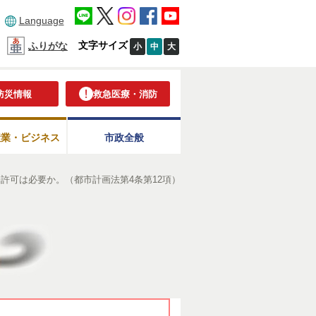
Language
文字サイズ
ふりがな
小
中
大
防災情報
救急医療・消防
産業・ビジネス
市政全般
許可は必要か。（都市計画法第4条第12項）