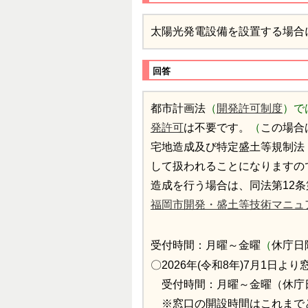
太陽光発電設備を設置する場合
回答
都市計画法
（
開発許可制度
）で
発許可
は不要です。
（
この場合
宅地造成及び特定盛土等規制法
して扱われることになりますの
造成を行う場合は、同法第12
福岡市開発・盛土等技術マニュ
受付時間：月曜～金曜
（
休庁日
〇2026年(令和8年)7月1日
受付時間：月曜～金曜（休庁
※窓口の開設時間はこれまで