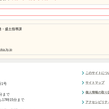
発・盛土指導課
ka.lg.jp
このサイトにつ
サイトマップ
番1号
個人情報の取り
0分まで
17時15分まで
アクセシビリテ