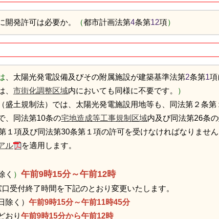
に開発許可は必要か。
（
都市計画法第
4
条第
12
項
）
は
、太陽光発電設備及びその附属施設が建築基準法第
2
条第
1
項
は、
市街化調整区域
内においても同様に不要です。
）
（盛土規制法）では、太陽光発電施設用地等も、同法第２条第
で、同法第10条の
宅地造成等工事規制区域
内及び同法第26条の
条第１項及び同法第30条第１項の許可を受けなければなりませ
アル
を適用します。
午前9時15分～午前12時
除く
）
より窓口受付終了時間を下記のとおり変更いたします。
日除く）
午前9時15分～午前11時45分
どおり
午前9時15分から午前12時