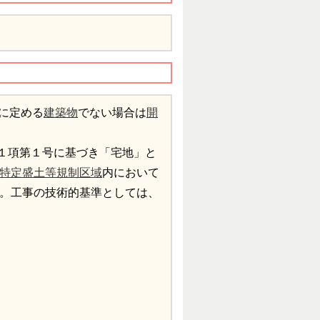
に定める
建築物
でない場合は
開
１項第１号に基づき「宅地」と
特定盛土等規制区域
内において
ん。工事の技術的基準としては、