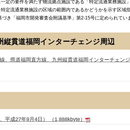
一定の要件を満たす物流拠点施設である「特定流通業務施設」
た特定流通業務施設の区域の範囲内であるかどうかを示す区域
基づき「福岡市開発審査会附議基準」第2-15号に定められてい
州縦貫道福岡インターチェンジ周辺
線、県道福岡直方線、九州縦貫道福岡インターチェンジ周
27年9月4日） （1,888kbyte）