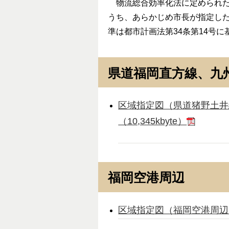
物流総合効率化法に定められた
うち、あらかじめ市長が指定し
準は都市計画法第34条第14号に
県道福岡直方線、九
区域指定図（県道猪野土井
（10,345kbyte）
福岡空港周辺
区域指定図（福岡空港周辺、平成