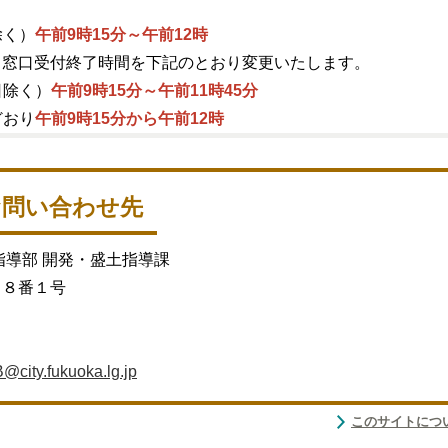
除く）
午前9時15分～午前12時
より窓口受付終了時間を下記のとおり変更いたします。
日除く）
午前9時15分～午前11時45分
どおり
午前9時15分から午前12時
お問い合わせ先
指導部 開発・盛土指導課
目８番１号
city.fukuoka.lg.jp
このサイトにつ