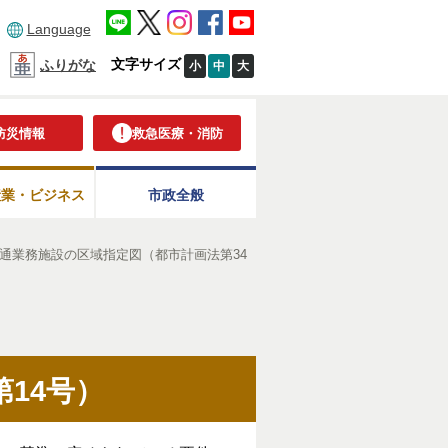
Language
文字サイズ
ふりがな
小
中
大
防災情報
救急医療・消防
産業・ビジネス
市政全般
通業務施設の区域指定図（都市計画法第34
14号）