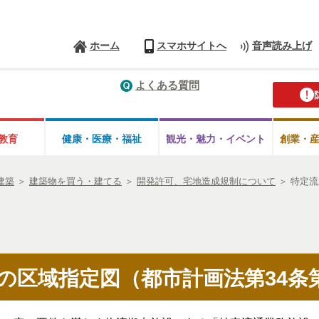
ホーム
スマホサイトへ
音声読み上げ
よくある質問
教育
健康・医療・
福祉
観光・魅力・
イベント
創業・
建築
＞
建築物を買う・建てる
＞
開発許可、宅地造成規制について
＞
特定流
の区域指定図（都市計画法第34条第