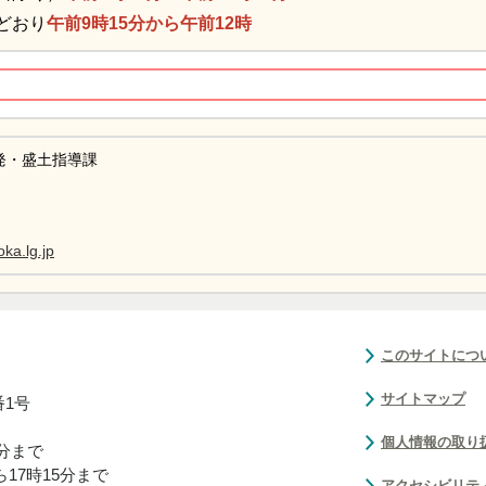
どおり
午前9時15分から午前12時
発・盛土指導課
ka.lg.jp
このサイトにつ
サイトマップ
番1号
個人情報の取り
0分まで
17時15分まで
アクセシビリテ