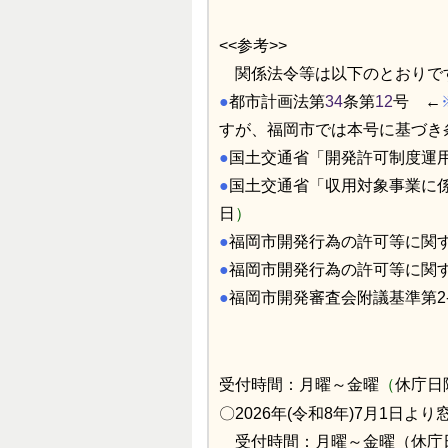
<<参考>>
関係法令等は以下のとおりで
●
都市計画法第
34
条第
12
号 ←
すが、福岡市では本号に基づき
●
国土交通省「開発許可制度運用指針
●
国土交通省「収用対象事業に係
日
）
●
福岡市開発行為の許可等に関
●
福岡市開発行為の許可等に関
●
福岡市開発審査会附議基準第2-
受付時間：月曜～金曜
（
休庁日
〇2026年(令和8年)7月1日
受付時間：月曜～金曜（休庁