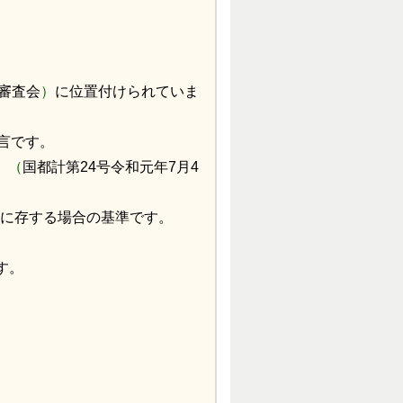
審査会
）
に位置付けられていま
言です。
」
（
国都計第24号令和元年7月4
に存する場合の基準です。
す。