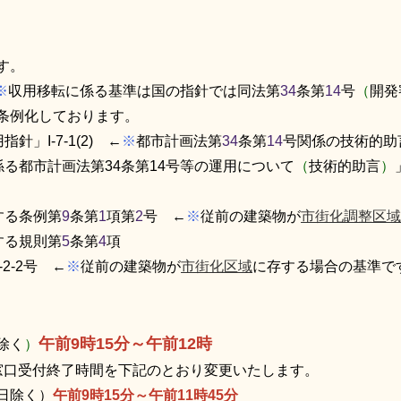
す。
※
収用移転に係る基準は国の指針では同法第
34
条第
14
号
（
開発
条例化しております。
」I-7-1(2) ←
※
都市計画法第
34
条第
14
号関係の技術的助
る都市計画法第34条第14号等の運用について
（
技術的助言
）
する条例第
9
条第
1
項第
2
号 ←
※
従前の建築物が
市街化調整区域
する規則第
5
条第
4
項
2-2号 ←
※
従前の建築物が
市街化区域
に存する場合の基準で
午前9時15分～午前12時
除く
）
より窓口受付終了時間を下記のとおり変更いたします。
日除く）
午前9時15分～午前11時45分