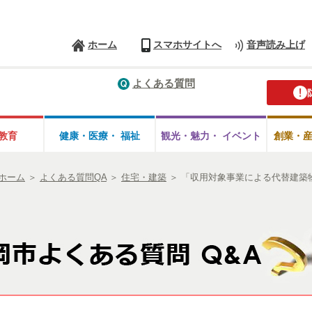
ホーム
スマホサイトへ
音声読み上げ
よくある質問
教育
健康・医療・
福祉
観光・魅力・
イベント
創業・
ホーム
＞
よくある質問QA
＞
住宅・建築
＞
「収用対象事業による代替建築物