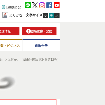
Language
文字サイズ
ふりがな
小
中
大
防災情報
救急医療・消防
産業・ビジネス
市政全般
」とは何か。（都市計画法第34条第12号）