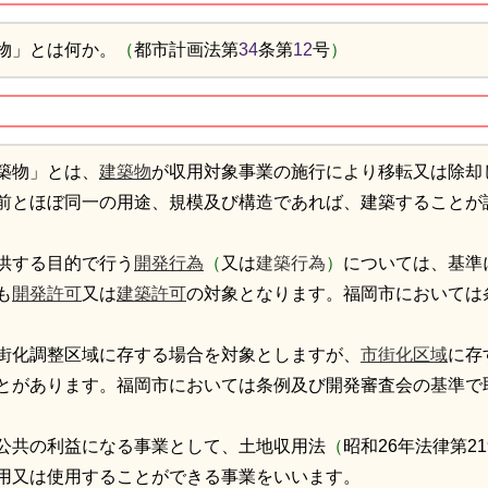
物」とは何か。
（
都市計画法第
34
条第
12
号
）
築物」とは、
建築物
が収用対象事業の施行により移転又は除却
前とほぼ同一の用途、規模及び構造であれば、建築することが
供する目的で行う
開発行為
（
又は
建築行為
）
については、基準
も
開発許可
又は
建築許可
の対象となります。福岡市においては
街化調整区域に存する場合を対象としますが、
市街化区域
に存
とがあります。福岡市においては条例及び開発審査会の基準で
公共の利益になる事業として、土地収用法
（
昭和26年法律第21
用又は使用することができる事業をいいます。