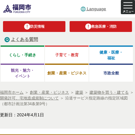
Language
防災情報
救急医療・消防
よくある質問
健康・医療・
くらし・手続き
子育て・教育
福祉
観光・魅力・
創業・産業・ビジネス
市政全般
イベント
福岡市ホーム
＞
創業・産業・ビジネス
＞
建築
＞
建築物を買う・建てる
＞
開発許可、宅地造成規制について
＞
沿道サービス指定路線の指定区域図
（都市計画法第34条第9号）
更新日：2024年4月1日