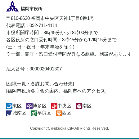
〒810-8620 福岡市中央区天神1丁目8番1号
代表電話：092-711-4111
市役所開庁時間：8時45分から18時00分まで
各区役所の窓口受付時間：8時45分から17時15分まで
(土・日・祝日・年末年始を除く)
※一部、開庁・窓口受付時間が異なる組織、施設があります
法人番号：3000020401307
[
組織一覧・各課お問い合わせ先
]
[
福岡市役所各庁舎の案内、福岡市へのアクセス
]
東区
博多区
中央区
南区
城南区
早良区
西区
Copyright(C)Fukuoka City.All Rights Reserved.