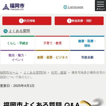
Language
防災情報
救急医療・消防
よくある質問
健康・医療・
くらし・手続き
子育て・教育
福祉
観光・魅力・
創業・産業・ビジネス
市政全般
イベント
福岡市ホーム
＞
よくある質問QA
＞
住宅・建築
＞
優良宅地及び優良住宅の
認定について知りたい。
更新日：2025年4月1日