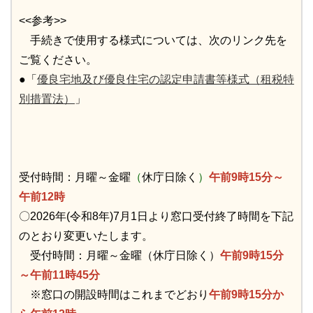
<<参考>>
手続きで使用する様式については、次のリンク先を
ご覧ください。
●「
優良宅地及び優良住宅の認定申請書等様式（租税特
別措置法）
」
受付時間：月曜～金曜
（
休庁日除く
）
午前9時15分～
午前12時
〇2026年(令和8年)7月1日より窓口受付終了時間を下記
のとおり変更いたします。
受付時間：月曜～金曜（休庁日除く）
午前9時15分
～午前11時45分
※窓口の開設時間はこれまでどおり
午前9時15分か