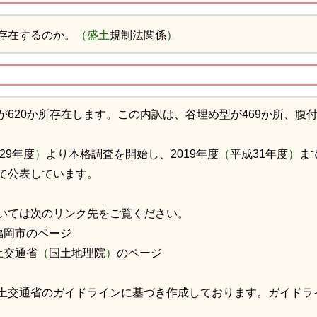
存在するのか。
（盛土
規制法関係
）
が620か所存在します。この内訳は、谷埋め型が469か所、腹付
29年度
）
より本格調査を開始し、2019年度
（
平成31年度
）
ま
て公表しています。
いては次のリンク先をご覧ください。
福岡市のページ
土交通省
（
国土地理院
）
のページ
交通省のガイドラインに基づき作成しております。ガイドラ