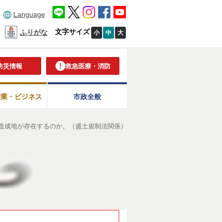
Language
文字サイズ
ふりがな
小
中
大
防災情報
救急医療・消防
産業・ビジネス
市政全般
造成地が存在するのか。（盛土規制法関係）