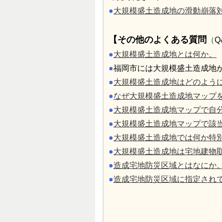
●
大規模盛土造成地の滑動崩落
【その他のよくある質問
（
Q
●
大規模盛土造成地とは何か。
●
福岡市には大規模盛土造成地
●
大規模盛土造成地はどのよう
●
なぜ大規模盛土造成地マップ
●
大規模盛土造成地マップで自
●
大規模盛土造成地マップで該
●
大規模盛土造成地では何か特
●
大規模盛土造成地は宅地建物
●
造成宅地防災区域とはなにか
●
造成宅地防災区域に指定され