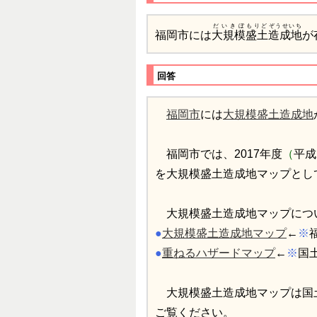
だいきぼ
もりど
ぞうせいち
福岡市には
大規模
盛土
造成地
が
回答
福岡市
には
大規模盛土造成地
福岡市では、2017年度
（
平成
を大規模盛土造成地マップとし
大規模盛土造成地マップにつ
●
大規模盛土造成地マップ
←
※
●
重ねるハザードマップ
←
※
国
大規模盛土造成地マップは国土
ご覧ください。