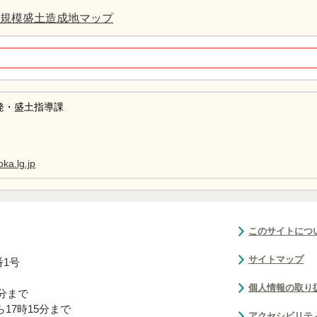
規模盛土造成地マップ
発・盛土指導課
ka.lg.jp
このサイトにつ
サイトマップ
番1号
個人情報の取り
0分まで
17時15分まで
アクセシビリテ