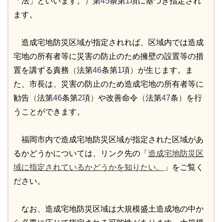
「法」といいます。
）
第
45
条第
1
項に基づき指定され
ます。
造成宅地防災区域が指定されれば、区域内では造成
宅地の所有者等に災害の防止のため擁壁の設置等の措
置を講ずる責務
（
法第
46
条第
1
項
）
が生じます。ま
た、市長は、災害の防止のため造成宅地の所有者等に
勧告
（
法第
46
条第
2
項
）
や改善命令
（
法第
47
条
）
を行
うことができます。
福岡市内で造成宅地防災区域が指定された区域があ
るかどうかについては、リンク先の「
造成宅地防災区
域に指定されているかどうかを知りたい。
」をご覧く
ださい。
なお、造成宅地防災区域は大規模盛土造成地の中か