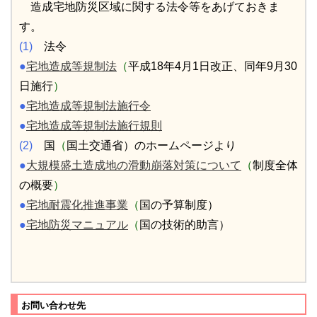
造成宅地防災区域に関する法令等をあげておきま
す。
(1)
法令
●
宅地造成等規制法
（
平成18年4月1日改正、同年9月30
日施行
）
●
宅地造成等規制法施行令
●
宅地造成等規制法施行規則
(2)
国
（
国土交通省）のホームページより
●
大規模盛土造成地の滑動崩落対策について
（
制度全体
の概要
）
●
宅地耐震化推進事業
（
国の予算制度）
●
宅地防災マニュアル
（
国の技術的助言）
お問い合わせ先