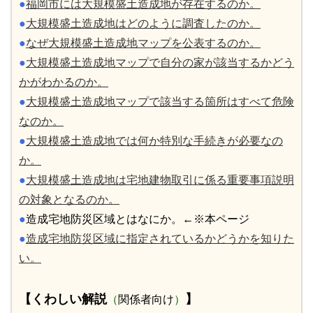
●
福岡市には大規模盛土造成地が存在するのか。
●
大規模盛土造成地はどのように調査したのか。
●
なぜ大規模盛土造成地マップを公表するのか。
●
大規模盛土造成地マップで自分の家が該当するかどう
かがわかるのか。
●
大規模盛土造成地マップで該当する箇所はすべて危険
なのか。
●
大規模盛土造成地では何か特別な手続きが必要なの
か。
●
大規模盛土造成地は宅地建物取引に係る重要事項説明
の対象となるのか。
●
造成宅地防災区域とはなにか。←※本ページ
●
造成宅地防災区域に指定されているかどうかを知りた
い。
【くわしい解説
】
（
関係者向け
）