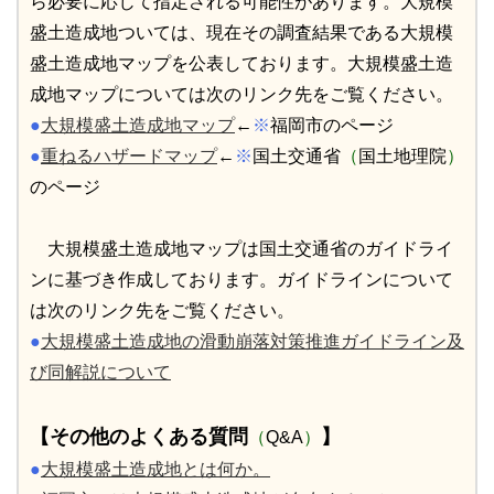
ら必要に応じて指定される可能性があります。大規模
盛土造成地ついては、現在その調査結果である大規模
盛土造成地マップを公表しております。大規模盛土造
成地マップについては次のリンク先をご覧ください。
●
大規模盛土造成地マップ
←
※
福岡市のページ
●
重ねるハザードマップ
←
※
国土交通省
（
国土地理院
）
のページ
大規模盛土造成地マップは国土交通省のガイドライ
ンに基づき作成しております。ガイドラインについて
は次のリンク先をご覧ください。
●
大規模盛土造成地の滑動崩落対策推進ガイドライン及
び同解説について
【その他のよくある質問
】
（
Q&A
）
●
大規模盛土造成地とは何か。