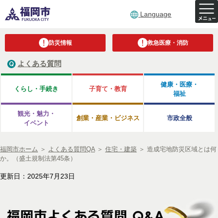
Language
防災情報
救急医療・消防
よくある質問
健康・医療・
くらし・手続き
子育て・教育
福祉
観光・魅力・
創業・産業・ビジネス
市政全般
イベント
福岡市ホーム
＞
よくある質問QA
＞
住宅・建築
＞
造成宅地防災区域とは何
か。（盛土規制法第45条）
更新日：2025年7月23日