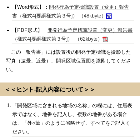
【Word形式】：
開発行為予定標識設置（変更）報告
書（様式4[要綱様式第３号]） （48kbyte）
【PDF形式】：
開発行為予定標識設置（変更）報告書
（様式4[要綱様式第３号]） （62kbyte）
この「報告書」には設置後の開発予定標識を撮影した
写真（遠景、近景）、
開発区域位置図
を添附してくださ
い。
＜＜ヒント-記入内容について＞＞
「開発区域に含まれる地域の名称」の欄には、住居表
示ではなく、地番を記入し、複数の地番がある場合
は、「外○筆」のように省略せず、すべてをご記入く
ださい。