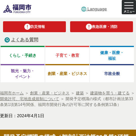
Language
防災情報
救急医療・消防
よくある質問
健康・医療・
くらし・手続き
子育て・教育
福祉
観光・魅力・
創業・産業・ビジネス
市政全般
イベント
福岡市ホーム
＞
創業・産業・ビジネス
＞
建築
＞
建築物を買う・建てる
＞
開発許可、宅地造成規制について
＞
開発予定標識の様式（都市計画法第33
条第1項第14号関係、福岡市開発行為の許可等に関する条例第13条）
更新日：2024年4月1日