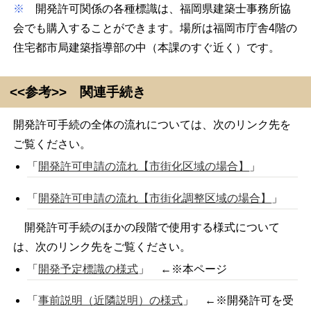
※
開発許可関係の各種標識は、福岡県建築士事務所協
会でも購入することができます。場所は福岡市庁舎4階の
住宅都市局建築指導部の中（本課のすぐ近く）です。
<<参考>> 関連手続き
開発許可手続の全体の流れについては、次のリンク先を
ご覧ください。
「
開発許可申請の流れ【市街化区域の場合】
」
「
開発許可申請の流れ【市街化調整区域の場合】
」
開発許可手続のほかの段階で使用する様式について
は、次のリンク先をご覧ください。
「
開発予定標識の様式
」 ←※本ページ
「
事前説明（近隣説明）の様式
」 ←※開発許可を受