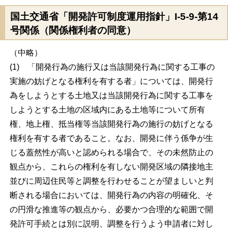
国土交通省「開発許可制度運用指針」I-5-9-第14
号関係（関係権利者の同意）
（中略）
(1) 「開発行為の施行又は当該開発行為に関する工事の
実施の妨げとなる権利を有する者」については、開発行
為をしようとする土地又は当該開発行為に関する工事を
しようとする土地の区域内にある土地等について所有
権、地上権、抵当権等当該開発行為の施行の妨げとなる
権利を有する者であること。なお、開発に伴う係争が生
じる蓋然性が高いと認められる場合で、その未然防止の
観点から、これらの権利を有しない開発区域の隣接地主
並びに周辺住民等と調整を行わせることが望ましいと判
断される場合においては、開発行為の内容の明確化、そ
の円滑な推進等の観点から、必要かつ合理的な範囲で開
発許可手続とは別に説明、調整を行うよう申請者に対し